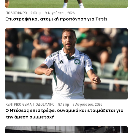
ΠΟΔΟΣΦΑΙΡΟ
2:03 μμ
9 Αυγούστου, 2026
Επιστροφή και ατομική προπόνηση για Τετέι
ΚΕΝΤΡΙΚΟ ΘΕΜΑ
,
ΠΟΔΟΣΦΑΙΡΟ
8:13 πμ
9 Αυγούστου, 2026
Ο Ντέσερς επιστρέφει δυναμικά και ετοιμάζεται για
την άμεση συμμετοχή