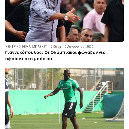
ΚΕΝΤΡΙΚΟ ΘΕΜΑ
,
ΜΠΑΣΚΕΤ
7:06 μμ
9 Αυγούστου, 2026
Γιαννακόπουλος: Οι Ολυμπιακοί φώναζαν για
οφσάιντ στο μπάσκετ