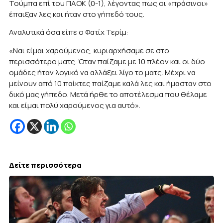
Τούμπα επί του ΠΑΟΚ (0-1), λέγοντας πως οι «πράσινοι»
έπαιξαν λες και ήταν στο γήπεδό τους.
Αναλυτικά όσα είπε ο Φατίχ Τερίμ:
«Ναι είμαι χαρούμενος, κυριαρχήσαμε σε στο
περισσότερο ματς. Όταν παίζαμε με 10 πλέον και οι δύο
ομάδες ήταν λογικό να αλλάξει λίγο το ματς. Μέχρι να
μείνουν από 10 παίκτες παίζαμε καλά λες και ήμασταν στο
δικό μας γήπεδο. Μετά ήρθε το αποτέλεσμα που θέλαμε
και είμαι πολύ χαρούμενος για αυτό».
Δείτε περισσότερα