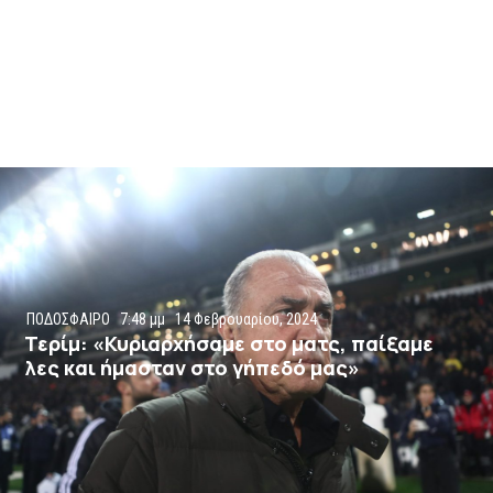
ΠΟΔΟΣΦΑΙΡΟ
7:48 μμ
14 Φεβρουαρίου, 2024
Τερίμ: «Κυριαρχήσαμε στο ματς, παίξαμε
λες και ήμασταν στο γήπεδό μας»