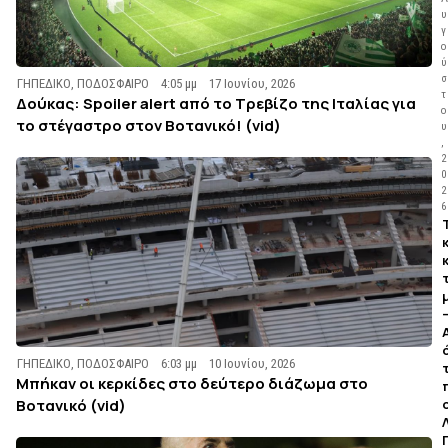
υ
γ
ο
ύ
σ
ΓΗΠΕΔΙΚΟ
,
ΠΟΔΟΣΦΑΙΡΟ
4:05 μμ
17 Ιουνίου, 2026
τ
Δούκας: Spoiler alert από το Τρεβίζο της Ιταλίας για
ο
το στέγαστρο στον Βοτανικό! (vid)
υ
,
2
0
2
6
ΓΗΠΕΔΙΚΟ
,
ΠΟΔΟΣΦΑΙΡΟ
6:03 μμ
10 Ιουνίου, 2026
Μπήκαν οι κερκίδες στο δεύτερο διάζωμα στο
Βοτανικό (vid)