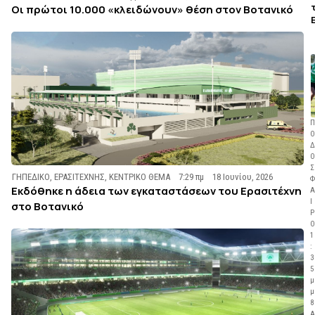
Οι πρώτοι 10.000 «κλειδώνουν» θέση στον Βοτανικό
Π
Ο
Δ
Ο
Σ
ΓΗΠΕΔΙΚΟ
,
ΕΡΑΣΙΤΕΧΝΗΣ
,
ΚΕΝΤΡΙΚΟ ΘΕΜΑ
7:29 πμ
18 Ιουνίου, 2026
Φ
Εκδόθηκε η άδεια των εγκαταστάσεων του Ερασιτέχνη
Α
Ι
στο Βοτανικό
Ρ
Ο
1
:
3
5
μ
μ
8
Α