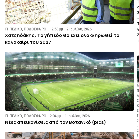
ΓΗΠΕΔΙΚΟ
,
ΠΟΔΟΣΦΑΙΡΟ
12:58 μμ
2 Ιουλίου, 2026
Χατζηδάκης: Το γήπεδο θα έχει ολοκληρωθεί το
καλοκαίρι του 2027
Π
Α
Σ
Κ
Ε
ΓΗΠΕΔΙΚΟ
,
ΠΟΔΟΣΦΑΙΡΟ
2:04 μμ
1 Ιουλίου, 2026
Τ
3
Νέες απεικονίσεις από τον Βοτανικό (pics)
:
2
1