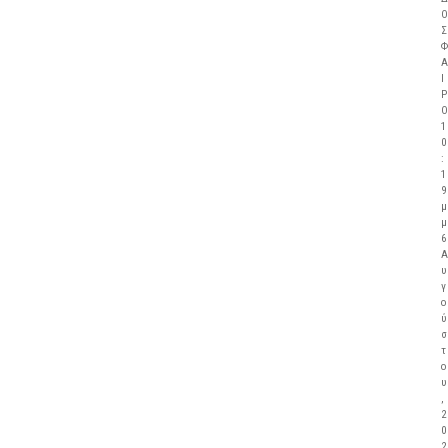
Ο
Σ
Φ
Α
Ι
Ρ
Ο
1
0
:
1
9
μ
μ
6
Α
υ
γ
ο
ύ
σ
τ
ο
υ
,
2
0
2