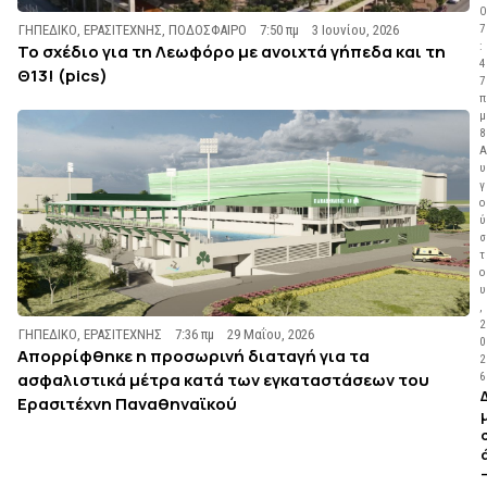
Ο
ΓΗΠΕΔΙΚΟ
,
ΕΡΑΣΙΤΕΧΝΗΣ
,
ΠΟΔΟΣΦΑΙΡΟ
7:50 πμ
3 Ιουνίου, 2026
7
:
Το σχέδιο για τη Λεωφόρο με ανοιχτά γήπεδα και τη
4
Θ13! (pics)
7
π
μ
8
Α
υ
γ
ο
ύ
σ
τ
ο
υ
,
2
ΓΗΠΕΔΙΚΟ
,
ΕΡΑΣΙΤΕΧΝΗΣ
7:36 πμ
29 Μαΐου, 2026
0
Απορρίφθηκε η προσωρινή διαταγή για τα
2
ασφαλιστικά μέτρα κατά των εγκαταστάσεων του
6
Ερασιτέχνη Παναθηναϊκού