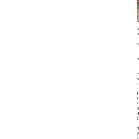
Γ
Η
Π
Ε
Δ
Ι
Κ
Ο
,
Ε
Ρ
Α
Σ
Ι
Τ
Ε
Χ
Ν
Η
Σ
,
Π
Ο
Δ