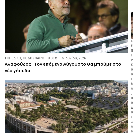
Κ
Ε
Ν
Τ
ΓΗΠΕΔΙΚΟ
,
ΠΟΔΟΣΦΑΙΡΟ
8:06 πμ
5 Ιουνίου, 2026
Ρ
Αλαφούζος: Τον επόμενο Αύγουστο θα μπούμε στο
Κ
νέο γήπεδο
Ο
Θ
Ε
Α
,
Π
Ο
Δ
Ο
Σ
Φ
Α
Ι