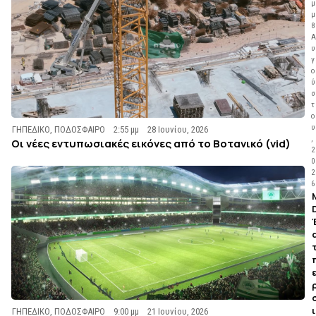
μ
μ
8
Α
υ
γ
ο
ύ
σ
τ
ο
υ
ΓΗΠΕΔΙΚΟ
,
ΠΟΔΟΣΦΑΙΡΟ
2:55 μμ
28 Ιουνίου, 2026
,
Οι νέες εντυπωσιακές εικόνες από το Βοτανικό (vid)
2
0
2
6
ΓΗΠΕΔΙΚΟ
,
ΠΟΔΟΣΦΑΙΡΟ
9:00 μμ
21 Ιουνίου, 2026