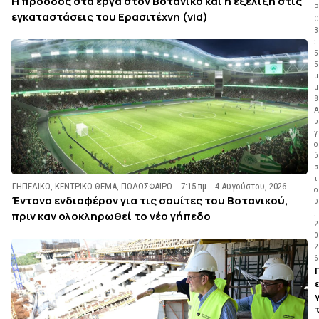
Η πρόοδος στα έργα στον Βοτανικό και η εξέλιξη στις
Ρ
εγκαταστάσεις του Ερασιτέχνη (vid)
Ο
3
:
5
5
μ
μ
8
Α
υ
γ
ο
ύ
σ
τ
ΓΗΠΕΔΙΚΟ
,
ΚΕΝΤΡΙΚΟ ΘΕΜΑ
,
ΠΟΔΟΣΦΑΙΡΟ
7:15 πμ
4 Αυγούστου, 2026
ο
Έντονο ενδιαφέρον για τις σουίτες του Βοτανικού,
υ
,
πριν καν ολοκληρωθεί το νέο γήπεδο
2
0
2
6