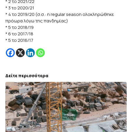
* 2 το 2021/22
* 3 το 2020/21
* 4 το 2019/20 (σ.σ.: η regular season ολοκληρώθηκε
πρόωρα λόγω της πανδημίας)
* 5 το 2018/19
* 6 το 2017/18
* 5 το 2016/17
Δείτε περισσότερα