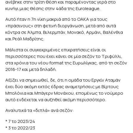
ανέβηκε στην τρίτη θέση και παραμένοντας γερά στο
κυνήγι μιας θέσης στην 4άδα της Euroleague.
Αυτό ήταν η 7η νίκη μακριά από το ΟΑΚΑ για τους
«πράσινους» στη φετινή διοργάνωση, μετά από αυτά
κόντρα σε Άλμπα, Βιλερμπάν, Μονακό, Αρμάνι, Βαλένθια
και Ρεάλ Μαδρίτης.
Μάλιστα οι συγκεκριμένες επικρατήσεις είναι οι
περισσότερες που έχει κάνει σε μία σεζόν το Τριφύλλι,
στα χρόνια του νέου format της Ευρωλίγκας, από τη σεζόν
2016-17 και μετά δηλαδή.
Αξίζει να σημειωθεί, δε, ότι η ομάδα του Εργκίν Αταμάν
έχει δύο ακόμη εκτός έδρας αναμετρήσεις με Βίρτους
Μπολόνια και Μπάγερν Μονάχου, επομένως το νούμερο
αυτό ενδέχεται να αυξηθεί ακόμη περισσότερο.
Αναλυτικά τα «διπλά» ανά σεζόν:
* 7 το 2023/24
* 3 το 2022/23