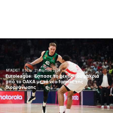
ΜΠΑΣΚΕΤ
8:00 πμ
21 Μαρτίου, 2024
Euroleague: Έσπασε το ρεκόρ του μακριά
από το ΟΑΚΑ με το νέο format της
διοργάνωσης