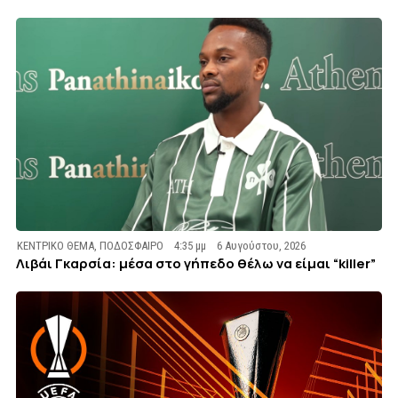
ΚΕΝΤΡΙΚΟ ΘΕΜΑ
,
ΠΟΔΟΣΦΑΙΡΟ
4:35 μμ
6 Αυγούστου, 2026
Λιβάι Γκαρσία: μέσα στο γήπεδο θέλω να είμαι “killer”