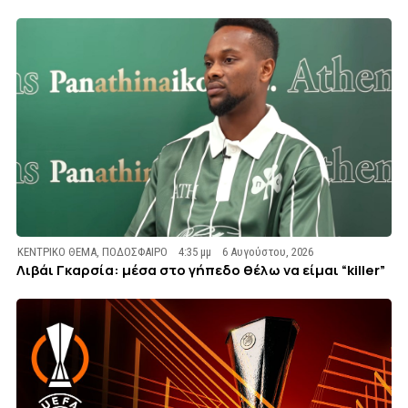
ΚΕΝΤΡΙΚΟ ΘΕΜΑ
,
ΠΟΔΟΣΦΑΙΡΟ
4:35 μμ
6 Αυγούστου, 2026
Λιβάι Γκαρσία: μέσα στο γήπεδο θέλω να είμαι “killer”