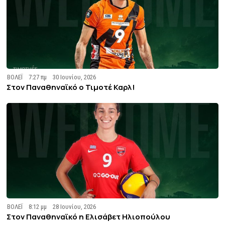
ΒΟΛΕΪ
7:27 πμ
30 Ιουνίου, 2026
Στον Παναθηναϊκό ο Τιμοτέ Καρλ!
ΒΟΛΕΪ
8:12 μμ
28 Ιουνίου, 2026
Στον Παναθηναϊκό η Ελισάβετ Ηλιοπούλου