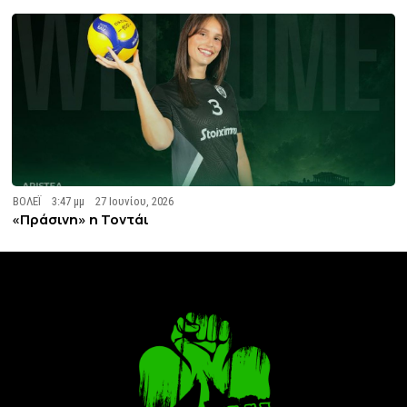
ΒΟΛΕΪ
3:47 μμ
27 Ιουνίου, 2026
«Πράσινη» η Τοντάι