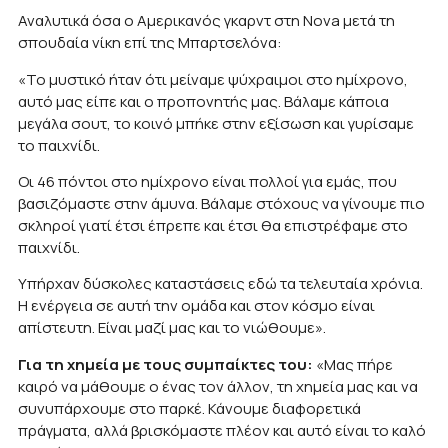
Αναλυτικά όσα ο Αμερικανός γκαρντ στη Nova μετά τη
σπουδαία νίκη επί της Μπαρτσελόνα:
«Το μυστικό ήταν ότι μείναμε ψύχραιμοι στο ημίχρονο,
αυτό μας είπε και ο προπονητής μας. Βάλαμε κάποια
μεγάλα σουτ, το κοινό μπήκε στην εξίσωση και γυρίσαμε
το παιχνίδι.
Οι 46 πόντοι στο ημίχρονο είναι πολλοί για εμάς, που
βασιζόμαστε στην άμυνα. Βάλαμε στόχους να γίνουμε πιο
σκληροί γιατί έτσι έπρεπε και έτσι θα επιστρέφαμε στο
παιχνίδι.
Υπήρχαν δύσκολες καταστάσεις εδώ τα τελευταία χρόνια.
Η ενέργεια σε αυτή την ομάδα και στον κόσμο είναι
απίστευτη. Είναι μαζί μας και το νιώθουμε».
Για τη χημεία με τους συμπαίκτες του:
«Μας πήρε
καιρό να μάθουμε ο ένας τον άλλον, τη χημεία μας και να
συνυπάρχουμε στο παρκέ. Κάνουμε διαφορετικά
πράγματα, αλλά βρισκόμαστε πλέον και αυτό είναι το καλό