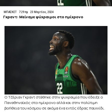
ΜΠΑΣΚΕΤ
7:29 πμ
23 Μαρτίου, 2024
Γκραντ: Μείναμε ψύχραιμοι στο ημίχρονο
Ο Τζέριαν Γκραντ στάθηκε στην ψυχραιμία που έδειξε ο
Παναθηναϊκός στο ημίχρονο αλλά και στην πολύτιμη
βοήθεια του κόσμου σε ακόμα ένα εντός έδρας παιχνίδι.