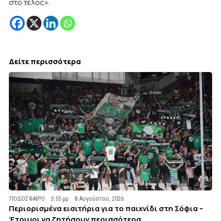
στο τέλος».
Δείτε περισσότερα
ΠΟΔΟΣΦΑΙΡΟ
3:55 μμ
8 Αυγούστου, 2026
Περιορισμένα εισιτήρια για το παιχνίδι στη Σόφια –
Έτοιμοι να ζητήσουν περισσότερα