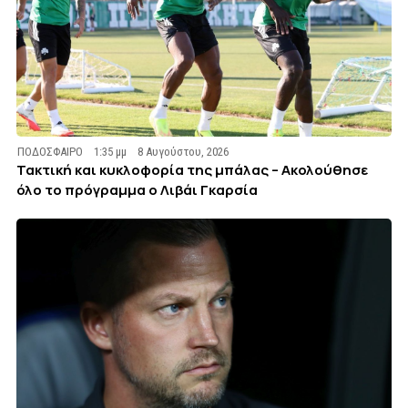
ΠΟΔΟΣΦΑΙΡΟ
1:35 μμ
8 Αυγούστου, 2026
Τακτική και κυκλοφορία της μπάλας – Ακολούθησε
όλο το πρόγραμμα ο Λιβάι Γκαρσία