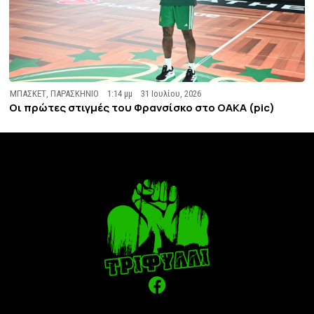
ΜΠΑΣΚΕΤ
,
ΠΑΡΑΣΚΗΝΙΟ
1:14 μμ
31 Ιουλίου, 2026
Οι πρώτες στιγμές του Φρανσίσκο στο ΟΑΚΑ (pic)