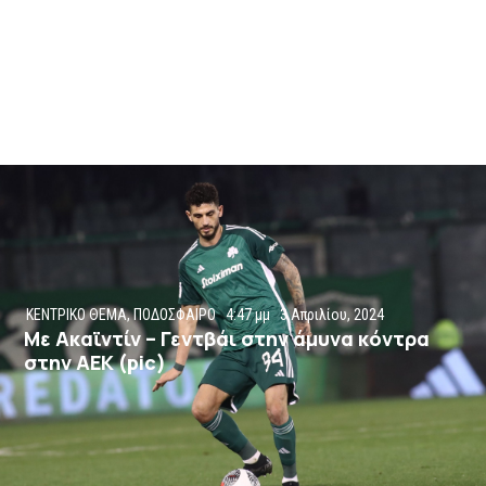
ΚΕΝΤΡΙΚΟ ΘΕΜΑ
,
ΠΟΔΟΣΦΑΙΡΟ
4:47 μμ
3 Απριλίου, 2024
Με Ακαϊντίν – Γεντβάι στην άμυνα κόντρα
στην ΑΕΚ (pic)