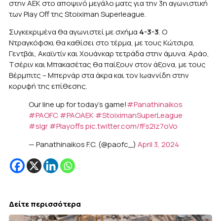
στην ΑΕΚ στο αποψινό μεγάλο ματς για την 3η αγωνιστική
των Play Off της Stoiximan Superleague.
Συγκεκριμένα θα αγωνιστεί με σχήμα
4-3-3
. Ο
Ντραγκόφσκι θα καθίσει στο τέρμα, με τους Κώτσιρα,
Γεντβάι, Ακαϊντίν και Χουάνκαρ τετράδα στην άμυνα. Αράο,
Tσέριν και Μπακασέτας θα παίξουν στον άξονα, με τους
Βέρμπιτς – Μπερνάρ στα άκρα και τον Ιωαννίδη στην
κορυφή της επίθεσης.
Our line up for today's game!
#Panathinaikos
#PAOFC
#PAOAEK
#StoiximanSuperLeague
#slgr
#Playoffs
pic.twitter.com/fFs2Iz7oVo
— Panathinaikos F.C. (@paofc_)
April 3, 2024
Δείτε περισσότερα