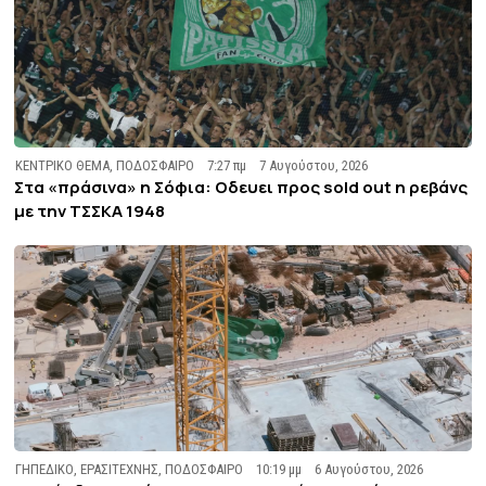
ΚΕΝΤΡΙΚΟ ΘΕΜΑ
,
ΠΟΔΟΣΦΑΙΡΟ
7:27 πμ
7 Αυγούστου, 2026
Στα «πράσινα» η Σόφια: Οδευει προς sold out η ρεβάνς
με την ΤΣΣΚΑ 1948
ΓΗΠΕΔΙΚΟ
,
ΕΡΑΣΙΤΕΧΝΗΣ
,
ΠΟΔΟΣΦΑΙΡΟ
10:19 μμ
6 Αυγούστου, 2026