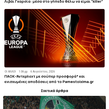
Λιβάι Γκαρσία: μέσα στο γήπεδο θέλω να είμαι “killer”
ΟΙ ΑΛΛΟΙ
1:06 μμ
6 Αυγούστου, 2026
ΠΑΟΚ-Άντερλεχτ με σούπερ προσφορά* και
ενισχυμένες αποδόσεις από το Pamestoixima.gr
Σχετικά άρθρα