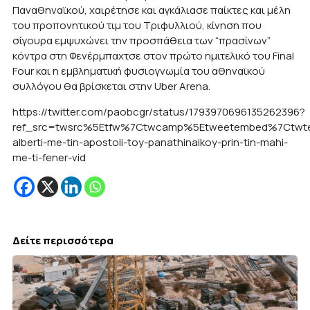
Παναθηναϊκού, χαιρέτησε και αγκάλιασε παίκτες και μέλη
του προπονητικού τιμ του Τριφυλλιού, κίνηση που
σίγουρα εμψυχώνει την προσπάθεια των “πρασίνων”
κόντρα στη Φενέρμπαχτσε στον πρώτο ημιτελικό του Final
Four και η εμβληματική φυσιογνωμία του αθηναϊκού
συλλόγου θα βρίσκεται στην Uber Arena.
https://twitter.com/paobcgr/status/1793970696135262396?
ref_src=twsrc%5Etfw%7Ctwcamp%5Etweetembed%7Ctwter
alberti-me-tin-apostoli-toy-panathinaikoy-prin-tin-mahi-
me-ti-fener-vid
Δείτε περισσότερα