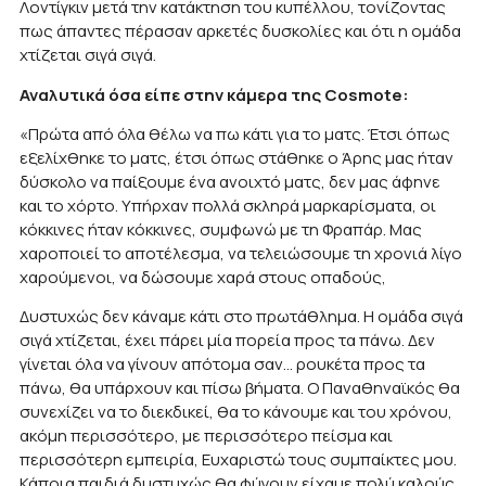
Λοντίγκιν μετά την κατάκτηση του κυπέλλου, τονίζοντας
πως άπαντες πέρασαν αρκετές δυσκολίες και ότι η ομάδα
χτίζεται σιγά σιγά.
Αναλυτικά όσα είπε στην κάμερα της Cosmote:
«Πρώτα από όλα θέλω να πω κάτι για το ματς. Έτσι όπως
εξελίχθηκε το ματς, έτσι όπως στάθηκε ο Άρης μας ήταν
δύσκολο να παίξουμε ένα ανοιχτό ματς, δεν μας άφηνε
και το χόρτο. Υπήρχαν πολλά σκληρά μαρκαρίσματα, οι
κόκκινες ήταν κόκκινες, συμφωνώ με τη Φραπάρ. Μας
χαροποιεί το αποτέλεσμα, να τελειώσουμε τη χρονιά λίγο
χαρούμενοι, να δώσουμε χαρά στους οπαδούς,
Δυστυχώς δεν κάναμε κάτι στο πρωτάθλημα. Η ομάδα σιγά
σιγά χτίζεται, έχει πάρει μία πορεία προς τα πάνω. Δεν
γίνεται όλα να γίνουν απότομα σαν… ρουκέτα προς τα
πάνω, θα υπάρχουν και πίσω βήματα. Ο Παναθηναϊκός θα
συνεχίζει να το διεκδικεί, θα το κάνουμε και του χρόνου,
ακόμη περισσότερο, με περισσότερο πείσμα και
περισσότερη εμπειρία, Ευχαριστώ τους συμπαίκτες μου.
Κάποια παιδιά δυστυχώς θα φύγουν είχαμε πολύ καλούς