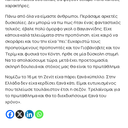
χαρακτήρες.
Πάνω από όλα να είμαστε άνθρωποι. Περάσαμε αρκετές
δυσκολίες. Δεν μπορώ να πω πως ήταν ένας φανταστικός
τελικός, έβαλε πολύ όμορφο γκολ ο Βαγιαννίδης. Είχε
κάποια καλά τελειώματα στην προπόνηση, είχε καιρό να
σκοράρει και του την είχα “πει”. Ευχαριστώ τους
προηγούμενους προπονητές και τον Γιοβάνοβιτς και τον
Τερίμ και φυσικά τον Κόντη, ήρθε σε μία δύσκολη στιγμή.
Να το απολαύσουμε τώρα, μετά έχει προετοιμασία,
σκληρή δουλειά και στόχος μας θα είναι το πρωτάθλημα.
Νομίζω το 16 με τη Ζενίτ είχα πάρει ξανά κύπελλο. Στην
Ελλάδα δεν είχα κερδίσει ξανά κάτι. Είμαι ευτυχισμένος
που τελείωσε τουλάχιστον έτσι η σεζόν. Τρελαίνομαι για
το πρωτάθλημα και θα το διεκδικήσουμε ξανά του
χρόνο».