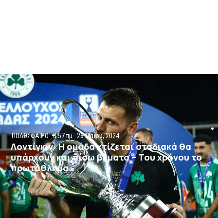
ΠΟΔΟΣΦΑΙΡΟ
8:57 πμ
26 Μαΐου, 2024
Λοντίγκιν: Η ομάδα χτίζεται σταδιακά θα
υπάρχουν και πίσω βήματα – Του χρόνου το
πρωτάθλημα