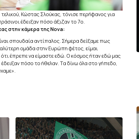
 τελικού, Κώστας Σλούκας, τόνισε περήφανος για
πράσινοι έδειξαν πόσο άξιζαν το 7ο.
ας στην κάμερα της Nova:
είναι σπουδαία αντίπαλος. Σήμερα δείξαμε πως
καλύτερη ομάδα στην Ευρώπη φέτος, είμαι
 ότι έπρεπε να είμαστε εδώ. Ο κόσμος ήταν εδώ μας
έδειξαν πόσο το ήθελαν. Τα δίνω όλα στο γήπεδο,
ύχαμε».