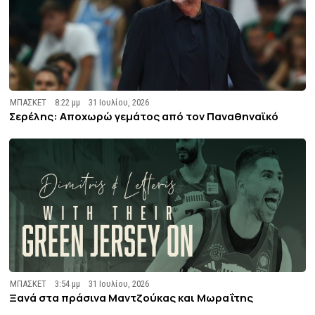
ΜΠΑΣΚΕΤ
8:22 μμ
31 Ιουλίου, 2026
Σερέλης: Αποχωρώ γεμάτος από τον Παναθηναϊκό
ΜΠΑΣΚΕΤ
3:54 μμ
31 Ιουλίου, 2026
Ξανά στα πράσινα Μαντζούκας και Μωραΐτης