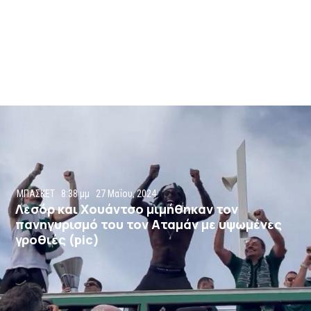
ΜΠΑΣΚΕΤ
8:38 μμ
27 Μαΐου, 2024
Λεσόρ και Χουάντσο μιμήθηκαν τον
πανηγυρισμό του τον Αταμάν με υψωμένες
γροθιές (pic)