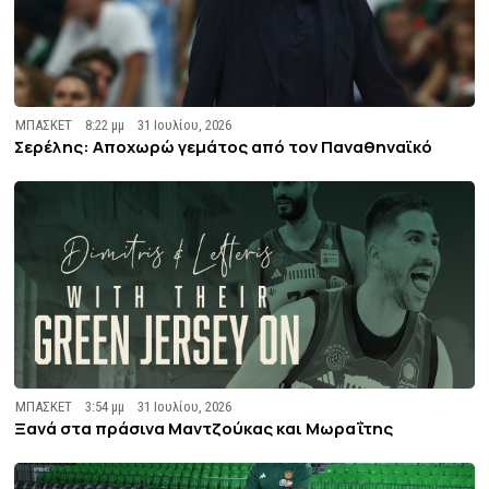
ΜΠΑΣΚΕΤ
8:22 μμ
31 Ιουλίου, 2026
Σερέλης: Αποχωρώ γεμάτος από τον Παναθηναϊκό
ΜΠΑΣΚΕΤ
3:54 μμ
31 Ιουλίου, 2026
Ξανά στα πράσινα Μαντζούκας και Μωραΐτης