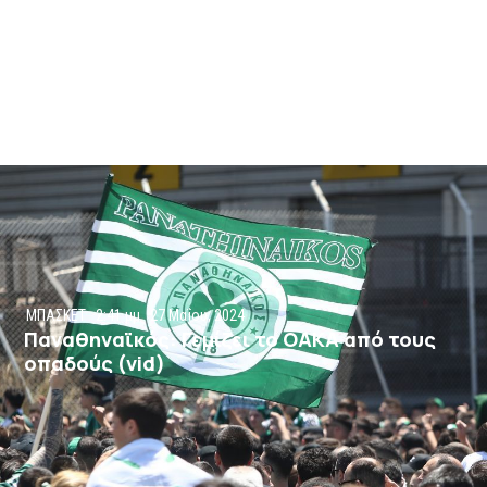
ΜΠΑΣΚΕΤ
2:41 μμ
27 Μαΐου, 2024
Παναθηναϊκός: Γεμίζει το ΟΑΚΑ από τους
οπαδούς (vid)