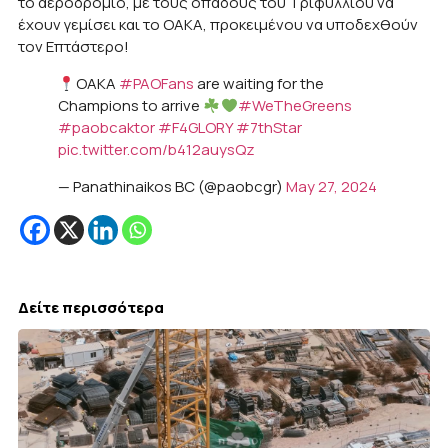
το αεροδρόμιο, με τους οπαδούς του Τριφυλλιού να
έχουν γεμίσει και το ΟΑΚΑ, προκειμένου να υποδεχθούν
τον Επτάστερο!
OAKA
#PAOFans
are waiting for the
Champions to arrive
#WeTheGreens
#paobcaktor
#F4GLORY
#7thStar
pic.twitter.com/b412auysQz
— Panathinaikos BC (@paobcgr)
May 27, 2024
Δείτε περισσότερα