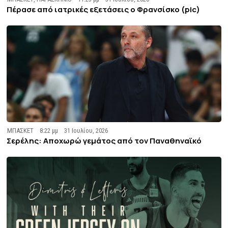
Πέρασε από ιατρικές εξετάσεις ο Φρανσίσκο (pic)
ΜΠΑΣΚΕΤ
8:22 μμ
31 Ιουλίου, 2026
Σερέλης: Αποχωρώ γεμάτος από τον Παναθηναϊκό