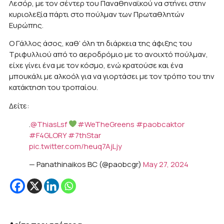
Λεσόρ, με τον σέντερ του Παναθηναϊκού να στήνει στην
κυριολεξία πάρτι στο πούλμαν των Πρωταθλητών
Ευρώπης.
Ο Γάλλος άσος, καθ’ όλη τη διάρκεια της άφιξης του
Τριφυλλιού από το αεροδρόμιο με το ανοιχτό πούλμαν,
είχε γίνει ένα με τον κόσμο, ενώ κρατούσε και ένα
μπουκάλι με αλκοόλ για να γιορτάσει με τον τρόπο του την
κατάκτηση του τροπαίου.
Δείτε:
.
@ThiasLsf
#WeTheGreens
#paobcaktor
#F4GLORY
#7thStar
pic.twitter.com/heuq7AjLjy
— Panathinaikos BC (@paobcgr)
May 27, 2024