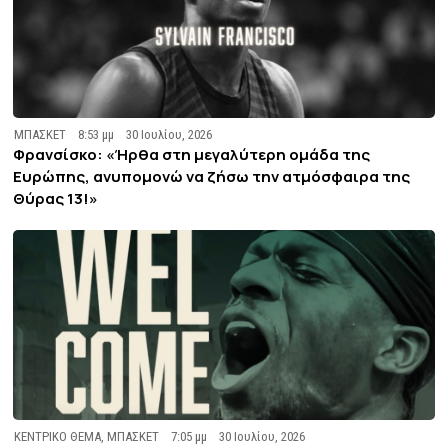
ΜΠΑΣΚΕΤ
8:53 μμ
30 Ιουλίου, 2026
Φρανσίσκο: «Ήρθα στη μεγαλύτερη ομάδα της
Ευρώπης, ανυπομονώ να ζήσω την ατμόσφαιρα της
Θύρας 13!»
ΚΕΝΤΡΙΚΟ ΘΕΜΑ
,
ΜΠΑΣΚΕΤ
7:05 μμ
30 Ιουλίου, 2026