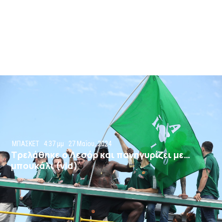
ΜΠΑΣΚΕΤ
4:37 μμ
27 Μαΐου, 2024
Τρελάθηκε ο Λεσόρ και πανηγυρίζει με…
μπουκάλι (vid)