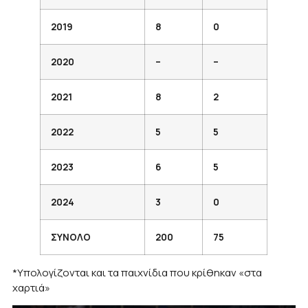
2019
8
0
2020
–
–
2021
8
2
2022
5
5
2023
6
5
2024
3
0
ΣΥΝΟΛΟ
200
75
*Υπολογίζονται και τα παιχνίδια που κρίθηκαν «στα
χαρτιά»