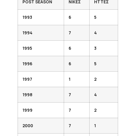
POST SEASON
ΝΙΚΕΣ
ΗΤΤΕΣ
1993
6
5
1994
7
4
1995
6
3
1996
6
5
1997
1
2
1998
7
4
1999
7
2
2000
7
1