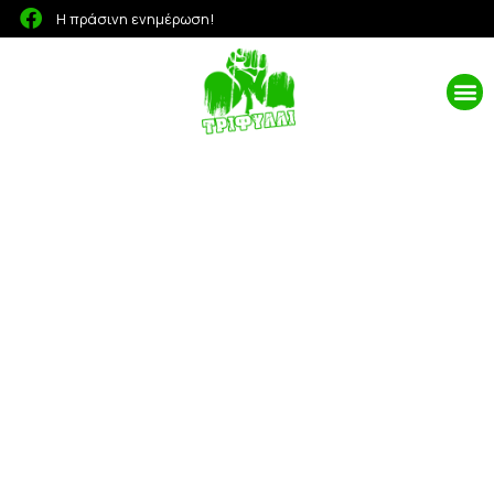
Η πράσινη ενημέρωση!
ΠΡΑΣΙΝΟ