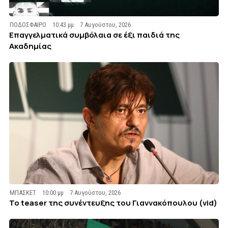
ΠΟΔΟΣΦΑΙΡΟ
10:43 μμ
7 Αυγούστου, 2026
Επαγγελματικά συμβόλαια σε έξι παιδιά της
Ακαδημίας
ΜΠΑΣΚΕΤ
10:00 μμ
7 Αυγούστου, 2026
To teaser της συνέντευξης του Γιαννακόπουλου (vid)