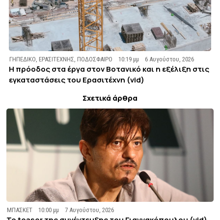
ΓΗΠΕΔΙΚΟ
,
ΕΡΑΣΙΤΕΧΝΗΣ
,
ΠΟΔΟΣΦΑΙΡΟ
10:19 μμ
6 Αυγούστου, 2026
Η πρόοδος στα έργα στον Βοτανικό και η εξέλιξη στις
εγκαταστάσεις του Ερασιτέχνη (vid)
Σχετικά άρθρα
ΜΠΑΣΚΕΤ
10:00 μμ
7 Αυγούστου, 2026
To teaser της συνέντευξης του Γιαννακόπουλου (vid)