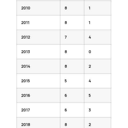
2010
8
1
2011
8
1
2012
7
4
2013
8
0
2014
8
2
2015
5
4
2016
6
5
2017
6
3
2018
8
2