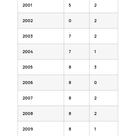
2001
5
2
2002
0
2
2003
7
2
2004
7
1
2005
8
3
2006
8
0
2007
8
2
2008
8
2
2009
8
1