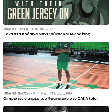
ΜΠΑΣΚΕΤ
3:54 μμ
31 Ιουλίου, 2026
Ξανά στα πράσινα Μαντζούκας και Μωραΐτης
ΜΠΑΣΚΕΤ
,
ΠΑΡΑΣΚΗΝΙΟ
1:14 μμ
31 Ιουλίου, 2026
Οι πρώτες στιγμές του Φρανσίσκο στο ΟΑΚΑ (pic)