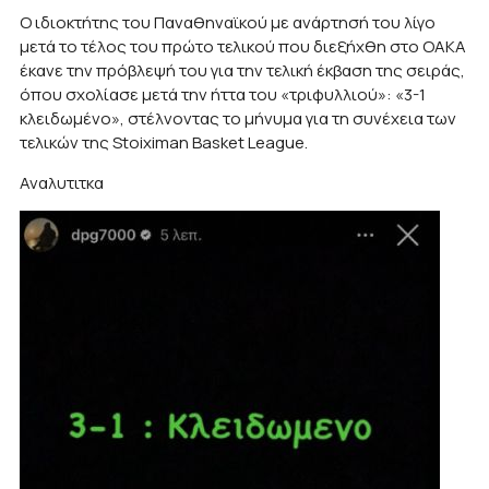
Ο ιδιοκτήτης του Παναθηναϊκού με ανάρτησή του λίγο
μετά το τέλος του πρώτο τελικού που διεξήχθη στο ΟΑΚΑ
έκανε την πρόβλεψή του για την τελική έκβαση της σειράς,
όπου σχολίασε μετά την ήττα του «τριφυλλιού»: «3-1
κλειδωμένο», στέλνοντας το μήνυμα για τη συνέχεια των
τελικών της Stoiximan Basket League.
Αναλυτιτκα