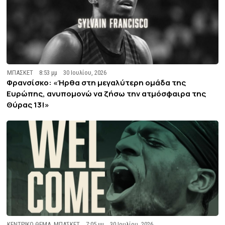
ΜΠΑΣΚΕΤ
8:53 μμ
30 Ιουλίου, 2026
Φρανσίσκο: «Ήρθα στη μεγαλύτερη ομάδα της
Ευρώπης, ανυπομονώ να ζήσω την ατμόσφαιρα της
Θύρας 13!»
ΚΕΝΤΡΙΚΟ ΘΕΜΑ
,
ΜΠΑΣΚΕΤ
7:05 μμ
30 Ιουλίου, 2026