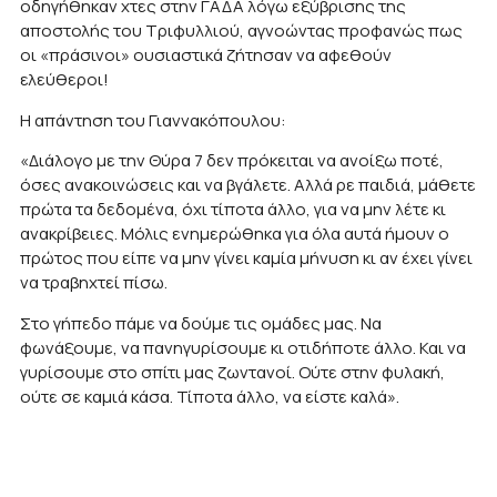
οδηγήθηκαν χτες στην ΓΑΔΑ λόγω εξύβρισης της
αποστολής του Τριφυλλιού, αγνοώντας προφανώς πως
οι «πράσινοι» ουσιαστικά ζήτησαν να αφεθούν
ελεύθεροι!
Η απάντηση του Γιαννακόπουλου:
«Διάλογο με την Θύρα 7 δεν πρόκειται να ανοίξω ποτέ,
όσες ανακοινώσεις και να βγάλετε. Αλλά ρε παιδιά, μάθετε
πρώτα τα δεδομένα, όχι τίποτα άλλο, για να μην λέτε κι
ανακρίβειες. Μόλις ενημερώθηκα για όλα αυτά ήμουν ο
πρώτος που είπε να μην γίνει καμία μήνυση κι αν έχει γίνει
να τραβηχτεί πίσω.
Στο γήπεδο πάμε να δούμε τις ομάδες μας. Να
φωνάξουμε, να πανηγυρίσουμε κι οτιδήποτε άλλο. Και να
γυρίσουμε στο σπίτι μας ζωντανοί. Ούτε στην φυλακή,
ούτε σε καμιά κάσα. Τίποτα άλλο, να είστε καλά».