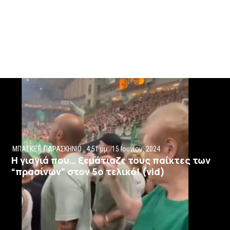
ΜΠΑΣΚΕΤ
,
ΠΑΡΑΣΚΗΝΙΟ
4:51 μμ
15 Ιουνίου, 2024
Η γιαγιά που… ξεμάτιαζε τους παίκτες των
“πρασίνων” στον 5ο τελικό! (vid)