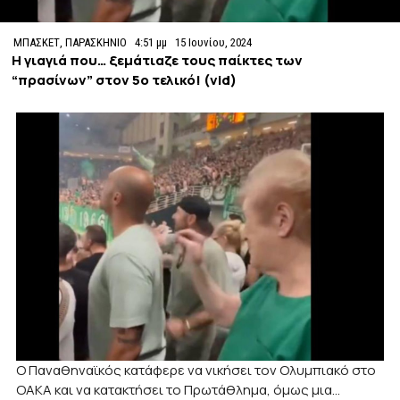
ΜΠΑΣΚΕΤ
,
ΠΑΡΑΣΚΗΝΙΟ
4:51 μμ
15 Ιουνίου, 2024
Η γιαγιά που… ξεμάτιαζε τους παίκτες των
“πρασίνων” στον 5ο τελικό! (vid)
Ο Παναθηναϊκός κατάφερε να νικήσει τον Ολυμπιακό στο
ΟΑΚΑ και να κατακτήσει το Πρωτάθλημα, όμως μια…