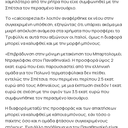
χαμηλότερο από την ρήτρα που είχε συμφωνηθεί με την
Σπέτσια τον περασμένο Ιανουάριο.
Το «calciospezia.it» λοιπόν αναφέρθηκε εκ νέου στην
συγκεκριμένη υπόθεση, εξηγώντας ότι υπάρχει ακόμα μια
μικρή απόκλιση ανάμεσα στα χρήματα που προσφέρει το
Τριφύλλι κι αυτά που αξιώνουν οι Ιταλοί, όμως η διαφορά
μπορεί να καλυφθεί και με την μορφή μπόνους.
«Επιβράδυνση στην μόνιμη μετακίνηση του Μπαρτολομιέι
Ντραγκόφσκι στον Παναθηναϊκό. Η προσφορά ύψος 2
εκατ. ευρώ που έχει παρουσιαστεί από την ελληνική
ομάδα για τον Πολωνό τερματοφύλακα δεν πείθει
εντελώς την Σπέτσια, που περιμένει περίπου 2.5 εκατ.
ευρώ από τους Αθηναίους, με μια έκπτωση σχεδόν 1 εκατ.
ευρώ σε σχέση με την οψιόν των 3.5 εκατ. ευρώ που
συμφωνήθηκε τον περασμένο Ιανουάριο.
Η διαφορά μεταξύ της προσφοράς και των απαιτήσεων
μπορεί να καλυφθεί με κάποια μπόνους, εάν τόσο ο
παίκτης όσο και η ομάδα φτάσουν συγκεκριμένους
στόχους. Ένα άλλο πρόβλημα για τον Παναθηναϊκό είναι