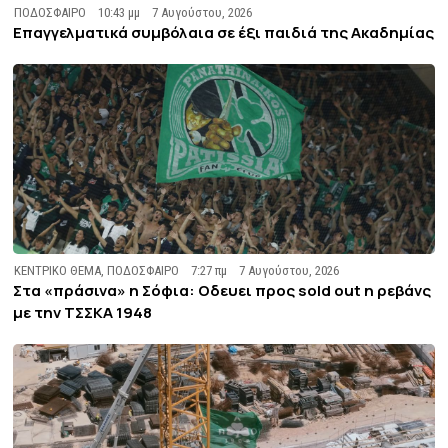
ΠΟΔΟΣΦΑΙΡΟ
10:43 μμ
7 Αυγούστου, 2026
Επαγγελματικά συμβόλαια σε έξι παιδιά της Ακαδημίας
ΚΕΝΤΡΙΚΟ ΘΕΜΑ
,
ΠΟΔΟΣΦΑΙΡΟ
7:27 πμ
7 Αυγούστου, 2026
Στα «πράσινα» η Σόφια: Οδευει προς sold out η ρεβάνς
με την ΤΣΣΚΑ 1948