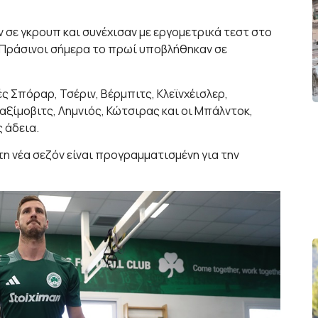
 σε γκρουπ και συνέχισαν με εργομετρικά τεστ στο
ι Πράσινοι σήμερα το πρωί υποβλήθηκαν σε
 Σπόραρ, Τσέριν, Βέρμπιτς, Κλεϊνχέισλερ,
ξίμοβιτς, Λημνιός, Κώτσιρας και οι Μπάλντοκ,
 άδεια.
η νέα σεζόν είναι προγραμματισμένη για την