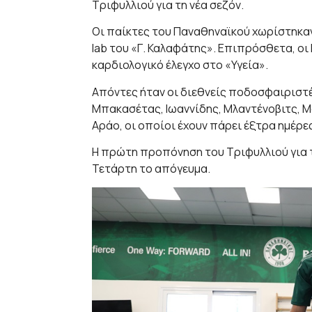
Τριφυλλιού για τη νέα σεζόν.
Οι παίκτες του Παναθηναϊκού χωρίστηκαν
lab του «Γ. Καλαφάτης». Επιπρόσθετα, ο
καρδιολογικό έλεγχο στο «Υγεία».
Απόντες ήταν οι διεθνείς ποδοσφαιριστές
Μπακασέτας, Ιωαννίδης, Μλαντένοβιτς, Μα
Αράο, οι οποίοι έχουν πάρει έξτρα ημέρες
Η πρώτη προπόνηση του Τριφυλλιού για τ
Τετάρτη το απόγευμα.