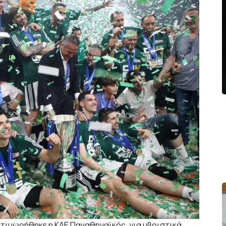
 τιμωρήθηκε η ΚΑΕ Παναθηναϊκός, για υβριστικά