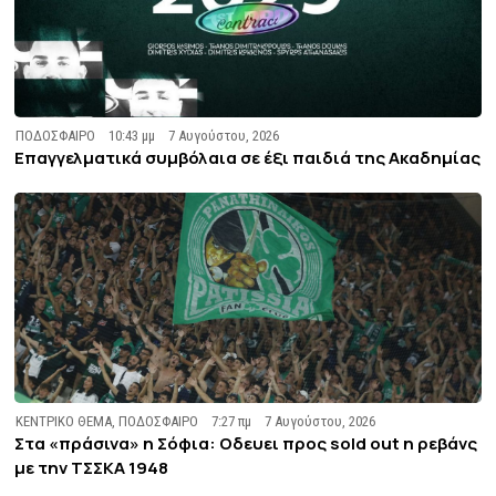
ΠΟΔΟΣΦΑΙΡΟ
10:43 μμ
7 Αυγούστου, 2026
Επαγγελματικά συμβόλαια σε έξι παιδιά της Ακαδημίας
ΚΕΝΤΡΙΚΟ ΘΕΜΑ
,
ΠΟΔΟΣΦΑΙΡΟ
7:27 πμ
7 Αυγούστου, 2026
Στα «πράσινα» η Σόφια: Οδευει προς sold out η ρεβάνς
με την ΤΣΣΚΑ 1948