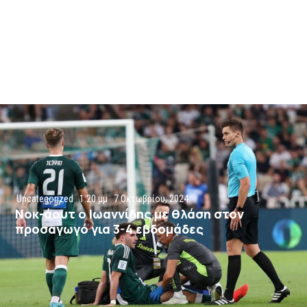
Uncategorized
1:20 μμ
7 Οκτωβρίου, 2024
Νοκ-άουτ ο Ιωαννίδης με θλάση στον
προσαγωγό για 3-4 εβδομάδες