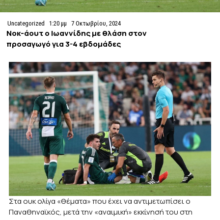
Uncategorized
1:20 μμ
7 Οκτωβρίου, 2024
Νοκ-άουτ ο Ιωαννίδης με θλάση στον
προσαγωγό για 3-4 εβδομάδες
Στα ουκ ολίγα «θέματα» που έχει να αντιμετωπίσει ο
Παναθηναϊκός, μετά την «αναιμική» εκκίνησή του στη