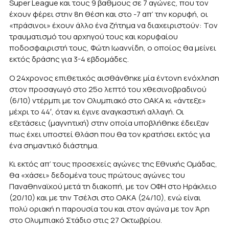
Super League και τους 9 βαθμους σε 7 αγώνες, που τον
έχουν φέρει στην 8η θέση και στο -7 απ’ την κορυφή, οι
«πράσινοι» έχουν άλλο ένα ζήτημα να διαχειριστούν: Τον
τραυματισμό του αρχηγού τους και κορυφαίου
ποδοσφαιριστή τους, Φώτη Ιωαννίδη, ο οποίος θα μείνει
εκτός δράσης για 3-4 εβδομάδες.
Ο 24χρονος επιθετικός αισθάνθηκε μία έντονη ενόχληση
στον προσαγωγό στο 25ο λεπτό του χθεσινοβραδινού
(6/10) ντέρμπι με τον Ολυμπιακό στο ΟΑΚΑ κι «άντεξε»
μέχρι το 44′, όταν κι έγινε αναγκαστική αλλαγή. Οι
εξετάσεις (μαγνητική) στην οποία υποβλήθηκε έδειξαν
πως έχει υποστεί θλάση που θα τον κρατήσει εκτός για
ένα σημαντικό διάστημα.
Κι εκτός απ’ τους προσεχείς αγώνες της Εθνικής Ομάδας,
θα «χάσει» δεδομένα τους πρώτους αγώνες του
Παναθηναϊκού μετά τη διακοπή, με τον ΟΦΗ στο Ηράκλειο
(20/10) και με την Τσέλσι στο ΟΑΚΑ (24/10), ενώ είναι
πολύ οριακή η παρουσία του και στον αγώνα με τον Άρη
στο Ολυμπιακό Στάδιο στις 27 Οκτωβρίου.