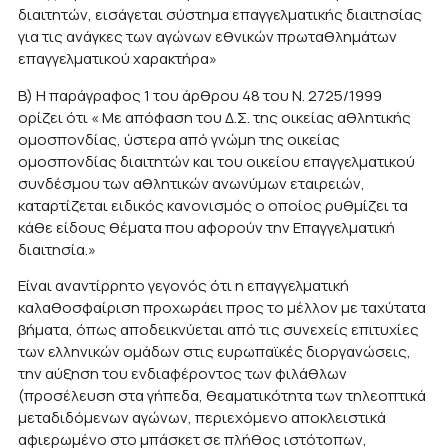
διαιτητών, εισάγεται σύστημα επαγγελματικής διαιτησίας
για τις ανάγκες των αγώνων εθνικών πρωταθλημάτων
επαγγελματικού χαρακτήρα»
Β) Η παράγραφος 1 του άρθρου 48 του Ν. 2725/1999
ορίζει ότι « Με απόφαση του Δ.Σ. της οικείας αθλητικής
ομοσπονδίας, ύστερα από γνώμη της οικείας
ομοσπονδίας διαιτητών και του οικείου επαγγελματικού
συνδέσμου των αθλητικών ανωνύμων εταιρειών,
καταρτίζεται ειδικός κανονισμός ο οποίος ρυθμίζει τα
κάθε είδους θέματα που αφορούν την Επαγγελματική
διαιτησία.»
Είναι αναντίρρητο γεγονός ότι η επαγγελματική
καλαθοσφαίριση προχωράει προς το μέλλον με ταχύτατα
βήματα, όπως αποδεικνύεται από τις συνεχείς επιτυχίες
των ελληνικών ομάδων στις ευρωπαϊκές διοργανώσεις,
την αύξηση του ενδιαφέροντος των φιλάθλων
(προσέλευση στα γήπεδα, θεαματικότητα των τηλεοπτικά
μεταδιδόμενων αγώνων, περιεχόμενο αποκλειστικά
αφιερωμένο στο μπάσκετ σε πλήθος ιστότοπων,