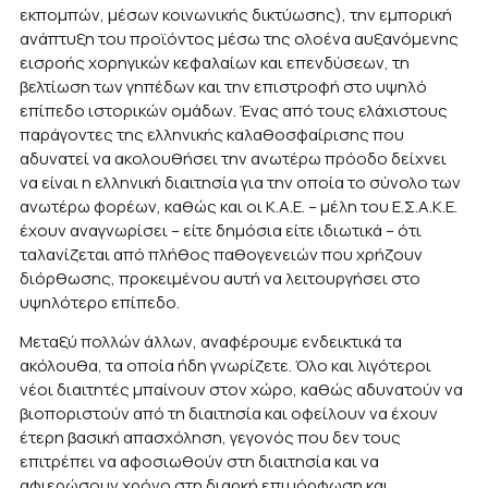
εκπομπών, μέσων κοινωνικής δικτύωσης), την εμπορική
ανάπτυξη του προϊόντος μέσω της ολοένα αυξανόμενης
εισροής χορηγικών κεφαλαίων και επενδύσεων, τη
βελτίωση των γηπέδων και την επιστροφή στο υψηλό
επίπεδο ιστορικών ομάδων. Ένας από τους ελάχιστους
παράγοντες της ελληνικής καλαθοσφαίρισης που
αδυνατεί να ακολουθήσει την ανωτέρω πρόοδο δείχνει
να είναι η ελληνική διαιτησία για την οποία το σύνολο των
ανωτέρω φορέων, καθώς και οι Κ.Α.Ε. – μέλη του Ε.Σ.Α.Κ.Ε.
έχουν αναγνωρίσει – είτε δημόσια είτε ιδιωτικά – ότι
ταλανίζεται από πλήθος παθογενειών που χρήζουν
διόρθωσης, προκειμένου αυτή να λειτουργήσει στο
υψηλότερο επίπεδο.
Μεταξύ πολλών άλλων, αναφέρουμε ενδεικτικά τα
ακόλουθα, τα οποία ήδη γνωρίζετε. Όλο και λιγότεροι
νέοι διαιτητές μπαίνουν στον χώρο, καθώς αδυνατούν να
βιοποριστούν από τη διαιτησία και οφείλουν να έχουν
έτερη βασική απασχόληση, γεγονός που δεν τους
επιτρέπει να αφοσιωθούν στη διαιτησία και να
αφιερώσουν χρόνο στη διαρκή επιμόρφωση και