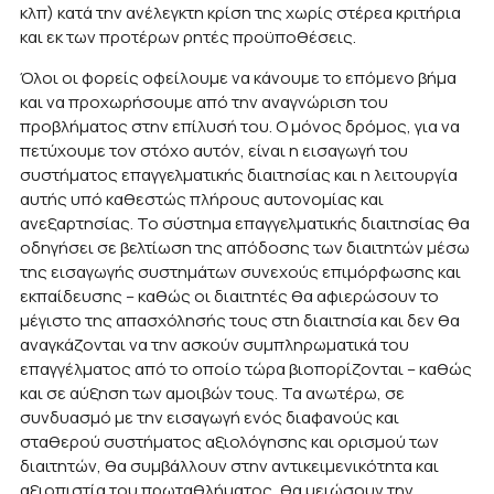
κλπ) κατά την ανέλεγκτη κρίση της χωρίς στέρεα κριτήρια
και εκ των προτέρων ρητές προϋποθέσεις.
Όλοι οι φορείς οφείλουμε να κάνουμε το επόμενο βήμα
και να προχωρήσουμε από την αναγνώριση του
προβλήματος στην επίλυσή του. Ο μόνος δρόμος, για να
πετύχουμε τον στόχο αυτόν, είναι η εισαγωγή του
συστήματος επαγγελματικής διαιτησίας και η λειτουργία
αυτής υπό καθεστώς πλήρους αυτονομίας και
ανεξαρτησίας. Το σύστημα επαγγελματικής διαιτησίας θα
οδηγήσει σε βελτίωση της απόδοσης των διαιτητών μέσω
της εισαγωγής συστημάτων συνεχούς επιμόρφωσης και
εκπαίδευσης – καθώς οι διαιτητές θα αφιερώσουν το
μέγιστο της απασχόλησής τους στη διαιτησία και δεν θα
αναγκάζονται να την ασκούν συμπληρωματικά του
επαγγέλματος από το οποίο τώρα βιοπορίζονται – καθώς
και σε αύξηση των αμοιβών τους. Τα ανωτέρω, σε
συνδυασμό με την εισαγωγή ενός διαφανούς και
σταθερού συστήματος αξιολόγησης και ορισμού των
διαιτητών, θα συμβάλλουν στην αντικειμενικότητα και
αξιοπιστία του πρωταθλήματος, θα μειώσουν την