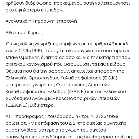
χρήζουν διόρθωσης, προκειμένου αυτή να λειτουργήσει
στο υψηλότερο επίπεδο».
Αναλυτικά η «πράσινη» επιστολή:
Αξιότιμοι Κύριοι,
Όπως καλώς γνωρίζετε, σύμφωνα με τα άρθρα 47 και 48
του ν. 2725/1999, τόσο για την εισαγωγή του συστήματος
επαγγελματικής διαιτησίας όσο και για την κατάρτιση του
σχετικού κανονισμού που θα ρυθμίσει τα κάθε είδους
θέματα που θα την αφορούν, απαιτείται απόφαση της
Ελληνικής Ομοσπονδίας Καλαθοσφαίρισης (Ε.Ο.Κ.),
ύστερα από γνώμη της Ομοσπονδίας Διαιτητών
Καλαθοσφαίρισης Ελλάδος (Ο.Δ.Κ.Ε.) και του Ελληνικού
Συνδέσμου Ανώνυμων Καλαθοσφαιρικών Εταιρειών
(Ε.Σ.Α.Κ.Ε.). Ειδικότερα:
Α) Η παράγραφος 1 του άρθρου 47 του Ν. 2725/1999
ορίζει ότι «Με απόφαση του Δ.Σ. της οικείας αθλητικής
ομοσπονδίας, ύστερα από γνώμη του οικείου
επαγγελματικού συνδέσμου και της οικείας ομοσπονδίας