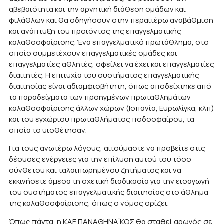
αβεβαιότητα και την αρνητική διάθεση ομάδων και
φιλάθλων και θα οδηγήσουν στην περαιτέρω αναβάθμιση
και ανάπτυξη του προϊόντος της επαγγελματικής
καλαθοσφαίρισης. Ένα επαγγελματικό πρωτάθλημα, στο
οποίο συμμετέχουν επαγγελματικές ομάδες και
επαγγελματίες αθλητές, οφείλει να έχει και επαγγελματίες
διαιτητές. Η επιτυχία του συστήματος επαγγελματικής
διαιτησίας είναι αδιαμφισβήτητη, όπως αποδείχτηκε από
τα παραδείγματα των προηγμένων πρωταθλημάτων
καλαθοσφαίρισης άλλων χώρων (Ισπανία, Ευρωλίγκα, κλπ)
και του εγχώριου πρωταθλήματος ποδοσφαίρου, τα
οποία το υιοθέτησαν.
Για τους ανωτέρω λόγους, αιτούμαστε να προβείτε στις
δέουσες ενέργειες για την επίλυση αυτού του τόσο
σύνθετου και ταλαιπωρημένου ζητήματος και να
εκκινήσετε άμεσα τη σχετική διαδικασία για την εισαγωγή
του συστήματος επαγγελματικής διαιτησίας στο άθλημα
της καλαθοσφαίρισης, όπως ο νόμος ορίζει.
Όπως πάντα, η ΚΑΕ ΠΑΝΑΘΗΝΑΪΚΟΣ θα σταθεί αρωγός σε