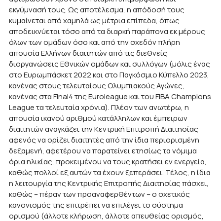
εκγύμνασή τους. Ως αποτέλεσμα, η απόδοσή τους
κυμαίνεται από χαμηλά ως μέτρια επίπεδα, όπως
αποδεικνύεται τόσο από τα διαρκή παράπονα εκ μέρους
όλων των ομάδων όσο και από την σχεδόν πλήρη
απουσία Ελλήνων διαιτητών από τις διεθνείς
διοργανώσεις Εθνικών ομάδων και συλλόγων (μόλις ένας
στο Ευρωμπάσκετ 2022 και στο Παγκόσμιο Κύπελλο 2023,
κανένας στους τελευταίους Ολυμπιακούς Αγώνες,
κανένας στα Final4 της Euroleague και του FIBA Champions
League τα τελευταία χρόνια). Πλέον των ανωτέρω, η
απουσία ικανού αριθμού κατάλληλων και έμπειρων
διαιτητών αναγκάζει την Κεντρική Επιτροπή Διαιτησίας
αφενός να ορίζει διαιτητές από την ίδια περιορισμένη
δεξαμενή, αφετέρου να παρατείνει ετησίως τα νόμιμα
όρια ηλικίας, προκειμένου να τους κρατήσει εν ενεργεία,
καθώς πολλοί εξ αυτών τα έχουν ξεπεράσει. Τέλος, η ίδια
η λειτουργία της Κεντρικής Επιτροπής Διαιτησίας πάσχει,
καθώς – πέραν των προαναφερθέντων – ο σχετικός
κανονισμός της επιτρέπει να επιλέγει το σύστημα
ορισμού (άλλοτε κλήρωση, άλλοτε απευθείας ορισμός,