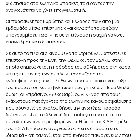
διαιτησίας στο ελληνικό μπάσκετ, τονίζοντας την
αναγκαιότητα να γίνει επαγγελματική.
Οι πρωταθλητές Ευρώπης και Ελλάδας πριν από μία
εβδομάδα μέσω επίσημης ανακοίνωσής τους είχαν
υπογραμμίσει πως: «Ήρθε επιτέλους η στιγμή να γίνει
επαγγελματική η διαιτησία».
Σε αυτό το πλαίσιο κινούμενο το «τριφύλλι» απέστειλε
επιστολή προς την ΕΟΚ, την ΟΔΚΕ και τον ΕΣΑΚΕ, στην
οποία σημειώνεται η πρόοδος του αθλήματος στη χώρα,
με τις επιτυχίες των ομάδων, την αύξηση του
ενδιαφέροντος των φιλάθλων, την εμπορική ανάπτυξη
του προϊόντος και τη βελτίωση των γηπέδων. Παράλληλα,
όμως, οι «πράσινοι» ξεκαθαρίζουν: «Ένας από τους
ελάχιστους παράγοντες της ελληνικής καλαθοσφαίρισης
που αδυνατεί να ακολουθήσει την ανωτέρω πρόοδο
δείχνει να είναι η ελληνική διαιτησία για την οποία το
σύνολο των ανωτέρω φορέων, καθώς και οι Κ.Α.Ε. – μέλη
του Ε.Σ.Α.Κ.Ε. έχουν αναγνωρίσει – είτε δημόσια είτε
ιδιωτικά – ότι ταλανίζεται από πλήθος παθογενειών που