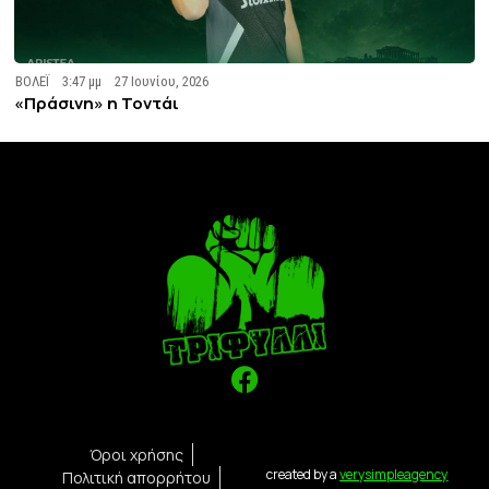
ΒΟΛΕΪ
3:47 μμ
27 Ιουνίου, 2026
«Πράσινη» η Τοντάι
Όροι χρήσης
created by a
verysimpleagency
Πολιτική απορρήτου