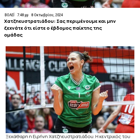
ΒΟΛΕΪ
7:48 μμ
8 Οκτωβρίου, 2024
Χατζηευστρατιάδου: Σας περιμένουμε και μην
ξεχνάτε ότι είστε ο έβδομος παίκτης της
ομάδας
Ξεκάθαρη η Ειρήνη Χατζηευστρατιάδου. Η κεντρικός του