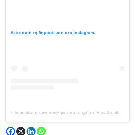
Δείτε αυτή τη δημοσίευση στο Instagram.
Η δημοσίευση κοινοποιήθηκε από το χρήστη Panathinaikos A.C. (@panathinaikos_1908)