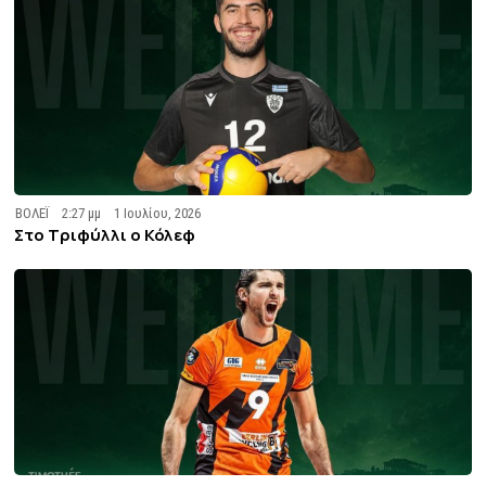
ΒΟΛΕΪ
2:27 μμ
1 Ιουλίου, 2026
Στο Tριφύλλι ο Κόλεφ