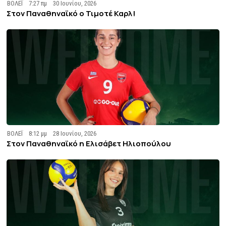
ΒΟΛΕΪ
7:27 πμ
30 Ιουνίου, 2026
Στον Παναθηναϊκό ο Τιμοτέ Καρλ!
ΒΟΛΕΪ
8:12 μμ
28 Ιουνίου, 2026
Στον Παναθηναϊκό η Ελισάβετ Ηλιοπούλου