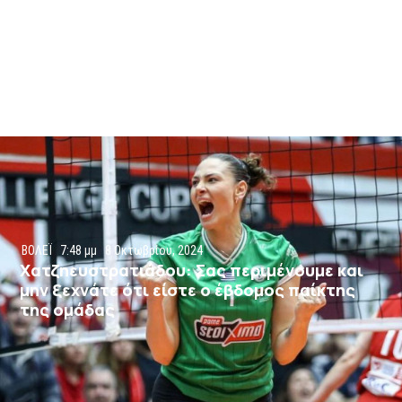
ΒΟΛΕΪ
7:48 μμ
8 Οκτωβρίου, 2024
Χατζηευστρατιάδου: Σας περιμένουμε και
μην ξεχνάτε ότι είστε ο έβδομος παίκτης
της ομάδας