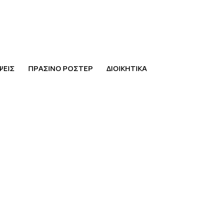
ΨΕΙΣ
ΠΡΑΣΙΝΟ ΡΟΣΤΕΡ
ΔΙΟΙΚΗΤΙΚΑ