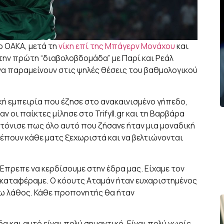
ο ΟΑΚΑ, μετά τη
νίκη επί της Μπάγερν Μονάχου
και
την πρώτη “διαβολοβδομάδα” με Παρί και Ρεάλ
να παραμείνουν στις ψηλές θέσεις του βαθμολογικού
ική εμπειρία που έζησε στο ανακαινισμένο γήπεδο,
αν οι παίκτες μίλησε στο Trifyll.gr και τη Βαρβάρα
τόνισε πως όλο αυτό που ζήσανε ήταν μια μοναδική
έπουν κάθε ματς ξεχωριστά και να βελτιώνονται
Έπρεπε να κερδίσουμε στην έδρα μας. Είχαμε τον
τα καταφέραμε. Ο κόουτς Αταμάν ήταν ευχαριστημένος
κάνω λάθος. Κάθε προπονητής θα ήταν
α και αυτό είναι πολύ σημαντικό. Είναι πολύ νωρίς