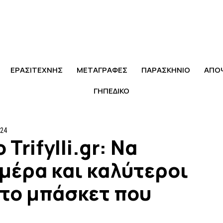
ΕΡΑΣΙΤΕΧΝΗΣ
ΜΕΤΑΓΡΑΦΕΣ
ΠΑΡΑΣΚΗΝΙΟ
ΑΠΟ
ΓΗΠΕΔΙΚΟ
024
rifylli.gr: Να
μέρα και καλύτεροι
 το μπάσκετ που