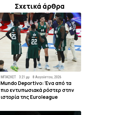
Σχετικά άρθρα
ΜΠΑΣΚΕΤ
3:21 μμ
8 Αυγούστου, 2026
Mundo Deportivo: Ένα από τα
πιο εντυπωσιακά ρόστερ στην
ιστορία της Euroleague