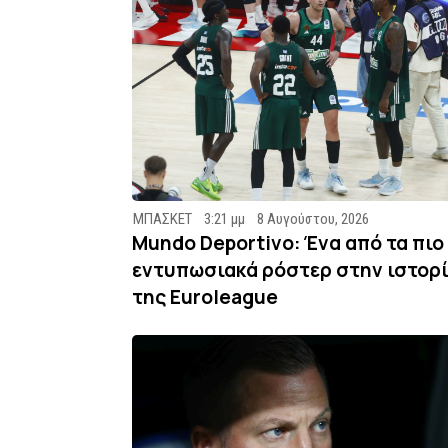
ΜΠΑΣΚΕΤ
3:21 μμ
8 Αυγούστου, 2026
Mundo Deportivo: Ένα από τα πιο
εντυπωσιακά ρόστερ στην ιστορ
της Euroleague