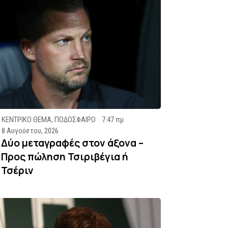
ΚΕΝΤΡΙΚΟ ΘΕΜΑ
,
ΠΟΔΟΣΦΑΙΡΟ
7:47 πμ
8 Αυγούστου, 2026
Δύο μεταγραφές στον άξονα –
Προς πώληση Τσιριβέγια ή
Τσέριν