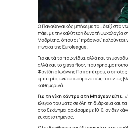
Ο Παναθηναϊκός μπήκε με το… δεξί στο νέ
πάει με την καλύτερη δυνατή ψυχολογία σ
Μαδρίτης, όπου οι “πράσινοι” καλούνται 
πίνακα της Euroleague.
Για αυτά τα παιχνίδια, αλλά και τη μοναδ
αλλά και το glass floor, που χρησιμοποιήσ
Φανίδη ο Ιωάννης Παπαπέτρου, ο οποίος 
εμπειρία, ενώ επεσήμανε πως άπαντες βλ
καθημερινά.
Για τη νίκη κόντρα στη Μπάγερν είπε:
«
έλεγχο του ματς σε όλη τη διάρκεια και 
στο ξεκίνημα, αρχίσαμε με 10-0, αν δεν 
ευχαριστημένος.
Όλοι βοήθησαν και έδωσαν κάτι στην ομάδ