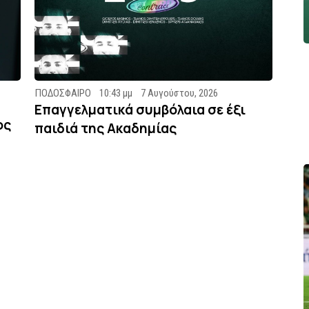
ΠΟΔΟΣΦΑΙΡΟ
10:43 μμ
7 Αυγούστου, 2026
Επαγγελματικά συμβόλαια σε έξι
ος
παιδιά της Ακαδημίας