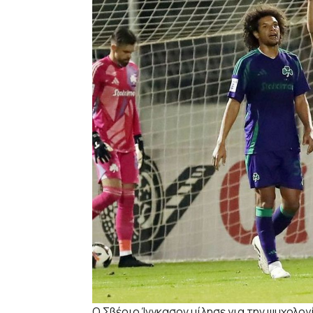
Ο Σβέριρ Ίνγκασον μίλησε για την ψυχολογ