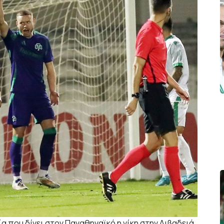
ία που δίνει στον Παναθηναϊκό η νίκη στην Λιβαδειά.