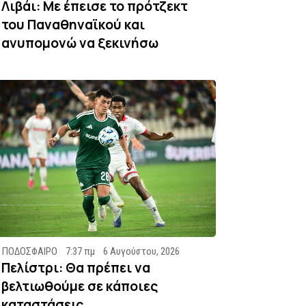
Λιβάι: Με έπεισε το πρότζεκτ
του Παναθηναϊκού και
ανυπομονώ να ξεκινήσω
ΠΟΔΟΣΦΑΙΡΟ
7:37 πμ
6 Αυγούστου, 2026
Πελίστρι: Θα πρέπει να
βελτιωθούμε σε κάποιες
καταστάσεις