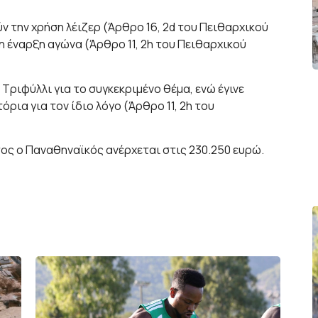
ν την χρήση λέιζερ (Άρθρο 16, 2d του Πειθαρχικού
η έναρξη αγώνα (Άρθρο 11, 2h του Πειθαρχικού
Τριφύλλι για το συγκεκριμένο θέμα, ενώ έγινε
ρια για τον ίδιο λόγο (Άρθρο 11, 2h του
ος ο Παναθηναϊκός ανέρχεται στις 230.250 ευρώ.