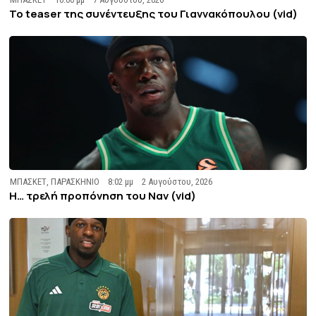
To teaser της συνέντευξης του Γιαννακόπουλου (vid)
ΜΠΑΣΚΕΤ
,
ΠΑΡΑΣΚΗΝΙΟ
8:02 μμ
2 Αυγούστου, 2026
Η… τρελή προπόνηση του Ναν (vid)