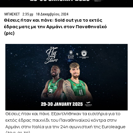
ΜΠΑΣΚΕΤ
2:35 μμ
18 Δεκεμβρίου, 2024
Θέσεις ήταν και πάνε: Sold out για το εκτός
έδρας ματς με την Αρμάνι στον Παναθηναϊκό
(pic)
Θέσεις ήταν και πάνε. Εξαντλήθηκαν τα εισιτήρια για το
εκτός έδρας παιχνίδι του Παναθηναϊκού κόντρα στην
Αρμάνι στην Ιταλία για την 24η αγωνιστική της Euroleague