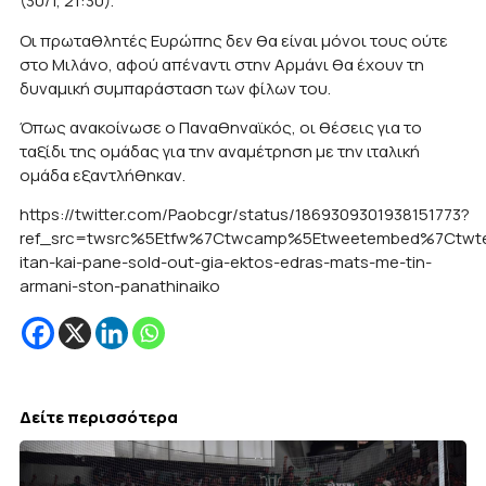
(30/1, 21:30).
Οι πρωταθλητές Ευρώπης δεν θα είναι μόνοι τους ούτε
στο Μιλάνο, αφού απέναντι στην Αρμάνι θα έχουν τη
δυναμική συμπαράσταση των φίλων του.
Όπως ανακοίνωσε ο Παναθηναϊκός, οι θέσεις για το
ταξίδι της ομάδας για την αναμέτρηση με την ιταλική
ομάδα εξαντλήθηκαν.
https://twitter.com/Paobcgr/status/1869309301938151773?
ref_src=twsrc%5Etfw%7Ctwcamp%5Etweetembed%7Ctwte
itan-kai-pane-sold-out-gia-ektos-edras-mats-me-tin-
armani-ston-panathinaiko
Δείτε περισσότερα