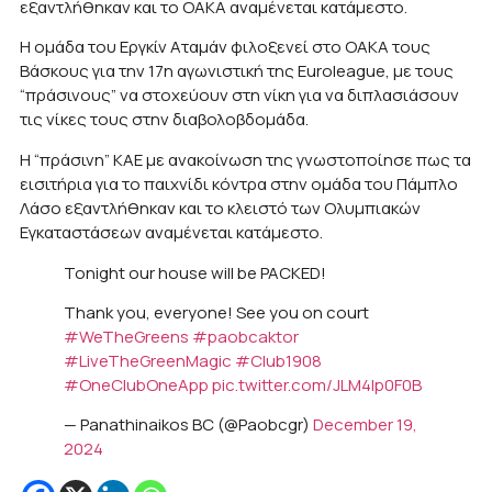
εξαντλήθηκαν και το ΟΑΚΑ αναμένεται κατάμεστο.
Η ομάδα του Εργκίν Αταμάν φιλοξενεί στο ΟΑΚΑ τους
Βάσκους για την 17η αγωνιστική της Euroleague, με τους
“πράσινους” να στοχεύουν στη νίκη για να διπλασιάσουν
τις νίκες τους στην διαβολοβδομάδα.
H “πράσινη” ΚΑΕ με ανακοίνωση της γνωστοποίησε πως τα
εισιτήρια για το παιχνίδι κόντρα στην ομάδα του Πάμπλο
Λάσο εξαντλήθηκαν και το κλειστό των Ολυμπιακών
Εγκαταστάσεων αναμένεται κατάμεστο.
Tonight our house will be PACKED!
Thank you, everyone! See you on court
#WeTheGreens
#paobcaktor
#LiveTheGreenMagic
#Club1908
#OneClubOneApp
pic.twitter.com/JLM4lp0F0B
— Panathinaikos BC (@Paobcgr)
December 19,
2024