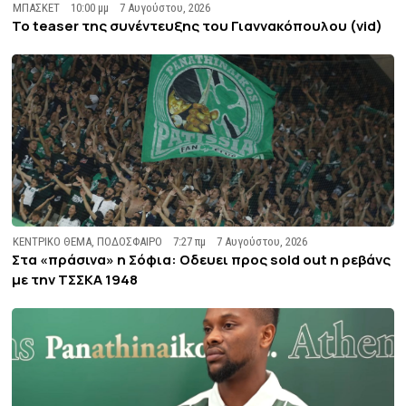
ΜΠΑΣΚΕΤ
10:00 μμ
7 Αυγούστου, 2026
To teaser της συνέντευξης του Γιαννακόπουλου (vid)
ΚΕΝΤΡΙΚΟ ΘΕΜΑ
,
ΠΟΔΟΣΦΑΙΡΟ
7:27 πμ
7 Αυγούστου, 2026
Στα «πράσινα» η Σόφια: Οδευει προς sold out η ρεβάνς
με την ΤΣΣΚΑ 1948