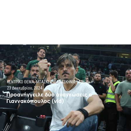
ΚΕΝΤΡΙΚΟ ΘΕΜΑ
,
ΜΠΑΣΚΕΤ
,
ΠΑΡΑΣΚΗΝΙΟ
4:36 μμ
23 Δεκεμβρίου, 2024
Προανήγγειλε δύο ανανεώσεις ο
Γιαννακόπουλος (vid)