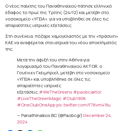
Ο νέος παίκτης του Παναθηναϊκού πάτησε ελληνικό
έδαφος το πρωί της Τρίτης (24/12) και μετέβη στο
νοσοκομείο «ΥΓΕΙΑ». για να υποβληθεί σε όλες τις
απαραίτητες ιατρικές εξετάσεις.
Στη συνέχεια, πόζαρε χαμογελαστός με την «πράσινη»
ΚΑΕ να αναφέρεται στα ιατρικά του νέου αποκτήματός
της.
Μετά την άφιξή του στην Αθήνα για
λογαριασμό του Παναθηναϊκού AKTOR, o
Γουένιεν Γκέιμπριελ, μετέβη στο νοσοκομείο
«ΥΓΕΙΑ» και υποβλήθηκε σε όλες τις
απαραίτητες ιατρικές
εξετάσεις.
#WeTheGreens
#paobcaktor
#LiveTheGreenMagic
#Club1908
#OneClubOneApp
pic.twitter.com/F78vm41llu
— Panathinaikos BC (@Paobcgr)
December 24,
2024