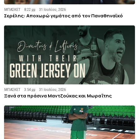
ΜΠΑΣΚΕΤ
8:22 μμ
31 Ιουλίου, 2026
Σερέλης: Αποχωρώ γεμάτος από τον Παναθηναϊκό
ΜΠΑΣΚΕΤ
3:54 μμ
31 Ιουλίου, 2026
Ξανά στα πράσινα Μαντζούκας και Μωραΐτης