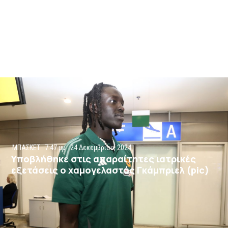
ΜΠΑΣΚΕΤ
7:47 μμ
24 Δεκεμβρίου, 2024
Υποβλήθηκε στις απαραίτητες ιατρικές
εξετάσεις ο χαμογελαστός Γκάμπριελ (pic)