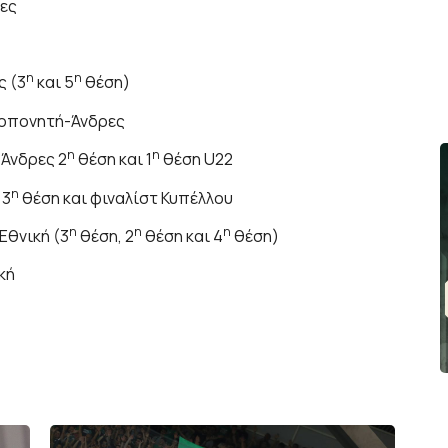
ρες
η
η
ς (3
και 5
θέση)
ροπονητή-Άνδρες
η
η
 Άνδρες 2
θέση και 1
θέση U22
η
 3
θέση και φιναλίστ Κυπέλλου
η
η
η
Εθνική (3
θέση, 2
θέση και 4
θέση)
κή