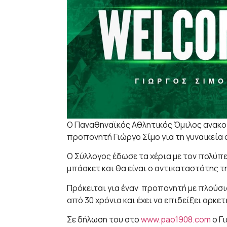
Ο Παναθηναϊκός Αθλητικός Όμιλος ανακοι
προπονητή Γιώργο Σίμο για τη γυναικεία
Ο Σύλλογος έδωσε τα χέρια με τον πολύπε
μπάσκετ και θα είναι ο αντικαταστάτης τ
Πρόκειται για έναν προπονητή με πλούσ
από 30 χρόνια και έχει να επιδείξει αρκε
Σε δήλωση του στο
www.pao1908.com
ο Γι