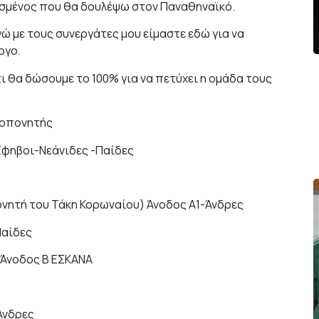
ασμένος που θα δουλέψω στον Παναθηναϊκό.
γώ με τους συνεργάτες μου είμαστε εδώ για να
ογο.
ι θα δώσουμε το 100% για να πετύχει η ομάδα τους
ροπονητής
Έφηβοι-Νεάνιδες -Παίδες
νητή του Τάκη Κορωναίου) Άνοδος Α1-Άνδρες
Παίδες
-Άνοδος Β ΕΣΚΑΝΑ
Άνδρες