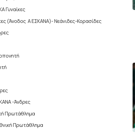
ΚΑ Γυναίκες
κες (Άνοδος Α ΕΣΚΑΝΑ)- Νεάνιδες-Κορασίδες
δρες
ροπονητή
ητή
δρες
ΣΚΑΝΑ -Άνδρες
νική Πρωτάθλημα
Εθνική Πρωτάθλημα