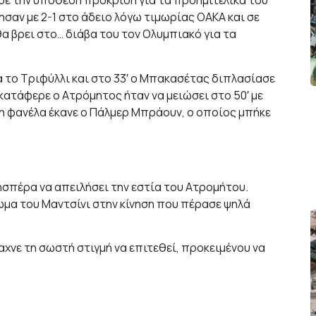
σε την υπόθεση πρόκριση για τα προημιτελικά του
ησαν με 2-1 στο άδειο λόγω τιμωρίας ΟΑΚΑ και σε
α βρει στο… διάβα του τον Ολυμπιακό για τα
ια το Τριφύλλι και στο 33′ ο Μπακασέτας διπλασίασε
κατάφερε ο Ατρόμητος ήταν να μειώσει στο 50′ με
η φανέλα έκανε ο Πάλμερ Μπράουν, ο οποίος μπήκε
σπέρα να απειλήσει την εστία του Ατρομήτου.
ίωμα του Μαντσίνι στην κίνηση που πέρασε ψηλά
αχνε τη σωστή στιγμή να επιτεθεί, προκειμένου να