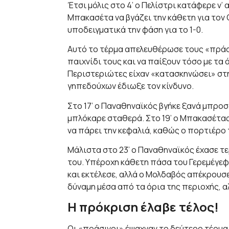
Έτσι μόλις στο 4’ ο Πελίστρι κατάφερε ν’
Μπακασέτα να βγάζει την κάθετη για τον 
υποδειγματικά την φάση για το 1-0.
Αυτό το τέρμα απελευθέρωσε τους «πράσι
παιχνίδι τους και να παίξουν τόσο με τα 
Περιστεριώτες είχαν «κατασκηνώσει» στην 
γηπεδούχων έδιωξε τον κίνδυνο.
Στο 17’ ο Παναθηναϊκός βγήκε ξανά μπροστ
μπλόκαρε σταθερά. Στο 19’ ο Μπακασέτας
να πάρει την κεφαλιά, καθώς ο πορτιέρ
Μάλιστα στο 23’ ο Παναθηναϊκός έχασε τε
του. Υπέροχη κάθετη πάσα του Γερεμέγε
και εκτέλεσε, αλλά ο Μολδαβός απέκρουσ
δύναμη μέσα από τα όρια της περιοχής, α
Η πρόκριση έλαβε τέλος!
Οι «πράσινοι» έψαχναν το δεύτερο τέρμα κ