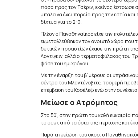
πάσα προς τον Τσέριν, εκείνος έστρωσε σ
μπάλα να έχει πορεία προς την εστία και 
δίχτυα για το 2-0.
Πλέον ο Παναθηναϊκός είχε την πολυτέλε
εκμεταλλεύθηκαν τον ανοιχτό χώρο που τ
δυτικών προαστίων έχασε την πρώτη της 
Λοντίγκιν, αλλά ο τερματοφύλακας του Τρ
φάση του ημιχρόνου.
Με την έναρξη του β’ μέρους οι «πράσινοι»
σέντρα του Μλαντένοβιτς, τρομερή προβολ
επέμβαση του Κοσέλεφ ενώ στην συνέχεια 
Μείωσε ο Ατρόμητος
Στο 50’, στην πρώτη του καλή ευκαιρία π
το σουτ από τα όρια της περιοχής και έκαν
Παρά τη μείωση του σκορ, ο Παναθηναϊκός