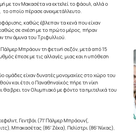
γμή με τον Μακασέτα να εκτελεί το φάουλ, αλλά ο
, το οποίο πέρασε ανεκμετάλλευτο.
οφάρισης, καθώς έβλεπαν τα κενά που είχαν
 καθώς σε σχέση με το πρώτο μέρος, πήραν
ν την άμυνα του Τριφυλλιού.
ο Πάλμερ Μπράουν τη φετινή σεζόν, μετά από 15
υθμός έπεσε με τις αλλαγές, μιας και η υπόθεση
ύο ομάδες είχαν δυνατές μονομαχίες στο χώρο του
ούν και έτσι ο Παναθηναϊκός πήρε τη νίκη
ι θα βρει τον Ολυμπιακό με φόντο τα ημιτελικά του
κεφελντ, Γεντβάι (71′ Πάλμερ Μπράουν(,
ιτς), Μπακασέτας (86′ Ζέκα), Πελίστρι (86′ Νίκας),