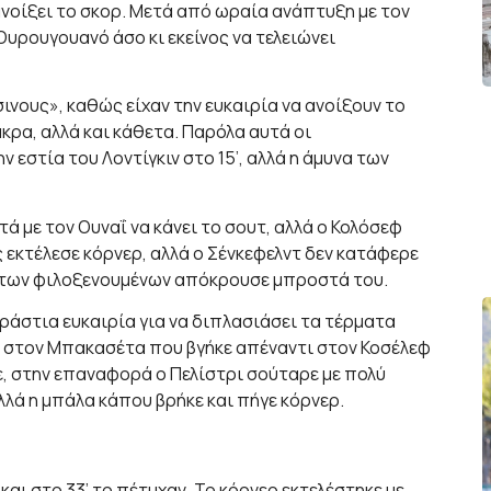
 ανοίξει το σκορ. Μετά από ωραία ανάπτυξη με τον
Ουρουγουανό άσο κι εκείνος να τελειώνει
νους», καθώς είχαν την ευκαιρία να ανοίξουν το
άκρα, αλλά και κάθετα. Παρόλα αυτά οι
εστία του Λοντίγκιν στο 15’, αλλά η άμυνα των
ά με τον Ουναΐ να κάνει το σουτ, αλλά ο Κολόσεφ
 εκτέλεσε κόρνερ, αλλά ο Σένκεφελντ δεν κατάφερε
ο των φιλοξενουμένων απόκρουσε μπροστά του.
ράστια ευκαιρία για να διπλασιάσει τα τέρματα
φ στον Μπακασέτα που βγήκε απέναντι στον Κοσέλεφ
ε, στην επαναφορά ο Πελίστρι σούταρε με πολύ
λλά η μπάλα κάπου βρήκε και πήγε κόρνερ.
αι στο 33’ το πέτυχαν. Το κόρνερ εκτελέστηκε με