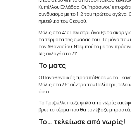
Μέσα σε 30 λεπτά ο Παναθηναϊκός τελείω
Κυπέλλου Ελλάδας. Οι “πράσινοι” επικράτ
συνδυασμό με το 1-2 του πρώτου αγώνα, θ
ημιτελικά του θεσμού.
Μόλις στο 4′ ο Πελίστρι άνοιξε το σκορ γ
τα τέρματα της ομάδας του. Το μόνο που 
τον Αθανασίου. Ντεμπούτο με την πράσιν
ως αλλαγή στο 71′.
Το ματς
Ο Παναθηναϊκός προσπάθησε με το… καλη
Μόλις στα 35’’ σέντρα του Πελίστρι, τελε
άουτ.
Το Τριφύλλι πίεζε ψηλά από νωρίς και έψ
βρει το τέρμα που θα τον έβαζε μπροστά.
Το… τελείωσε από νωρίς!