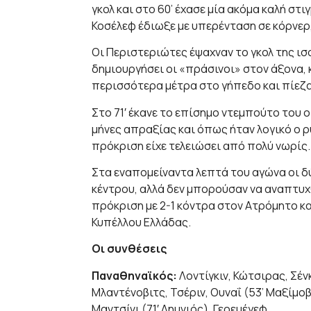
γκολ και στο 60’ έχασε μία ακόμα καλή στι
Κοσέλεφ έδιωξε με υπερένταση σε κόρνερ
Οι Περιστεριώτες έψαχναν το γκολ της ισ
δημιουργήσει οι «πράσινοι» στον άξονα,
περισσότερα μέτρα στο γήπεδο και πίεζα
Στο 71′ έκανε το επίσημο ντεμπούτο του 
μήνες απραξίας και όπως ήταν λογικό ο ρ
πρόκριση είχε τελειώσει από πολύ νωρίς.
Στα εναπομείναντα λεπτά του αγώνα οι δ
κέντρου, αλλά δεν μπορούσαν να αναπτυχθ
πρόκριση με 2-1 κόντρα στον Ατρόμητο κα
Κυπέλλου Ελλάδας.
Οι συνθέσεις
Παναθηναϊκός:
Λοντίγκιν, Κώτσιρας, Σέν
Μλαντένοβιτς, Τσέριν, Ουναΐ (53’ Μαξίμοβ
Μαντσίνι (71′ Λημνιός), Γερεμέγεφ