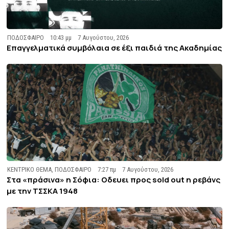
ΠΟΔΟΣΦΑΙΡΟ
10:43 μμ
7 Αυγούστου, 2026
Επαγγελματικά συμβόλαια σε έξι παιδιά της Ακαδημίας
ΚΕΝΤΡΙΚΟ ΘΕΜΑ
,
ΠΟΔΟΣΦΑΙΡΟ
7:27 πμ
7 Αυγούστου, 2026
Στα «πράσινα» η Σόφια: Οδευει προς sold out η ρεβάνς
με την ΤΣΣΚΑ 1948