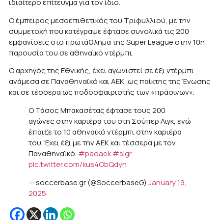
ιδιαίτερο επίτευγμα για τον ίδιο.
Ο έμπειρος μεσοεπιθετικός του Τριφυλλιού, με την
συμμετοχή που κατέγραψε έφτασε συνολικά τις 200
εμφανίσεις στο πρωτάθλημα της Super League στην 10η
παρουσία του σε αθηναϊκό ντέρμπι.
Ο αρχηγός της Εθνικής, έχει αγωνιστεί σε έξι ντέρμπι
ανάμεσα σε Παναθηναϊκό και ΑΕΚ, ως παίκτης της Ένωσης
και σε τέσσερα ως ποδοσφαιριστής των «πράσινων».
Ο Τάσος Μπακασέτας έφτασε τους 200
αγώνες στην καριέρα του στη Σούπερ Λιγκ, ενώ
έπαιξε το 10 αθηναϊκό ντέρμπι στην καριέρα
του. Έχει έξι με την ΑΕΚ και τέσσερα με τον
Παναθηναϊκό.
#paoaek
#slgr
pic.twitter.com/kus4ObQdyn
— soccerbase.gr (@SoccerbaseG)
January 19,
2025