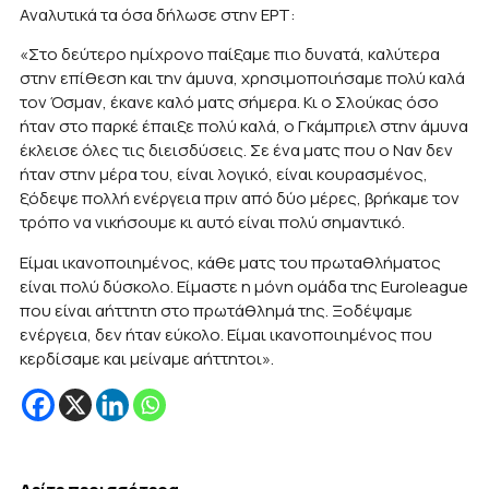
Αναλυτικά τα όσα δήλωσε στην ΕΡΤ:
«Στο δεύτερο ημίχρονο παίξαμε πιο δυνατά, καλύτερα
στην επίθεση και την άμυνα, χρησιμοποιήσαμε πολύ καλά
τον Όσμαν, έκανε καλό ματς σήμερα. Κι ο Σλούκας όσο
ήταν στο παρκέ έπαιξε πολύ καλά, ο Γκάμπριελ στην άμυνα
έκλεισε όλες τις διεισδύσεις. Σε ένα ματς που ο Ναν δεν
ήταν στην μέρα του, είναι λογικό, είναι κουρασμένος,
ξόδεψε πολλή ενέργεια πριν από δύο μέρες, βρήκαμε τον
τρόπο να νικήσουμε κι αυτό είναι πολύ σημαντικό.
Είμαι ικανοποιημένος, κάθε ματς του πρωταθλήματος
είναι πολύ δύσκολο. Είμαστε η μόνη ομάδα της Euroleague
που είναι αήττητη στο πρωτάθλημά της. Ξοδέψαμε
ενέργεια, δεν ήταν εύκολο. Είμαι ικανοποιημένος που
κερδίσαμε και μείναμε αήττητοι».