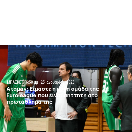
ΜΠΑΣΚΕΤ
6:58 μμ
25 Ιανουαρίου, 2025
Αταμάν: Είμαστε η μόνη ομάδα της
Euroleague που είναι αήττητη στο
πρωτάθλημά της