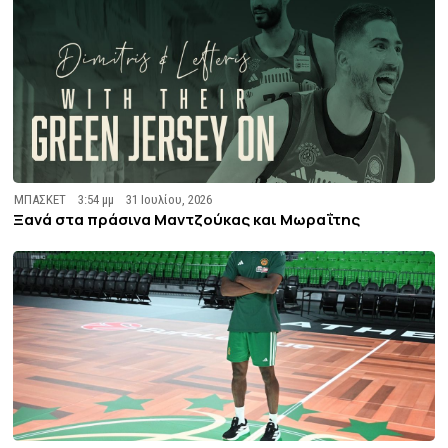
ΜΠΑΣΚΕΤ
3:54 μμ
31 Ιουλίου, 2026
Ξανά στα πράσινα Μαντζούκας και Μωραΐτης