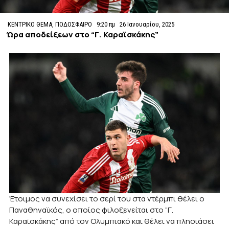
ΚΕΝΤΡΙΚΟ ΘΕΜΑ
,
ΠΟΔΟΣΦΑΙΡΟ
9:20 πμ
26 Ιανουαρίου, 2025
Ώρα αποδείξεων στο “Γ. Καραϊσκάκης”
Έτοιμος να συνεχίσει το σερί του στα ντέρμπι θέλει ο
Παναθηναϊκός, ο οποίος φιλοξενείται στο “Γ.
Καραϊσκάκης” από τον Ολυμπιακό και θέλει να πλησιάσει