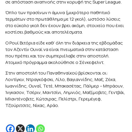
σε απόσταση αναπνοής στην κορυφή της Super League.
Όπλο των πρασίνων η άμυνα (μικρότερο παθητικό
τερμάτων στο πρωτάθλημα με 12 γκολ), ωστόσο λύσεις
στο εύκολο γκολ δεν έχουν βρει ακόμη, στοιχείο που έχει
κοστίσει βαθμούς και αποτελέσματα.
Ο Ρουί Βιτόρια είδε καθ’ όλη την διάρκεια της εβδομάδας
τον Αζεντίν Ουναϊ να είναι πνευματικά στην κατάσταση
που πρέπει και τον συμπεριέλαβε στην αποστολή.
Ατομικό πρόγραμμα ακολούθησε ο Σένκεφελντ.
Στην αποστολή του Παναθηναϊκού βρίσκονται οι:
Λοντίγκιν, Ντραγκόφσκι, Λίλο, Βαγιαννίδης, Μαξ, Ζέκα,
Ιωαννίδης, Ουναΐ, Τετέ, Μπακασέτας, Πάλμερ – Μπράουν,
Ίνγκασον, Τσέριν, Μαντσίνι, Λημνιός, Μαξίμοβιτς, Γεντβάι,
Μλαντένοβιτς, Κώτσιρας, Πελίστρι, Γερεμέγεφ,
Τζούριτσιτς, Νίκας, Αράο.