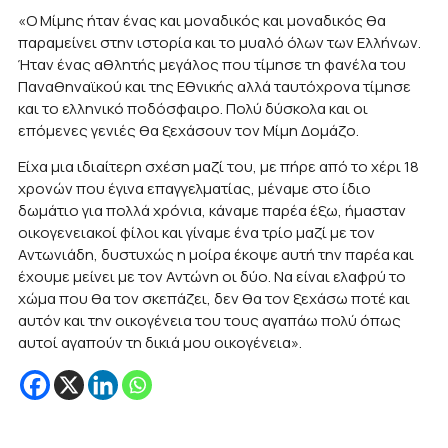
«Ο Μίμης ήταν ένας και μοναδικός και μοναδικός θα
παραμείνει στην ιστορία και το μυαλό όλων των Ελλήνων.
Ήταν ένας αθλητής μεγάλος που τίμησε τη φανέλα του
Παναθηναϊκού και της Εθνικής αλλά ταυτόχρονα τίμησε
και το ελληνικό ποδόσφαιρο. Πολύ δύσκολα και οι
επόμενες γενιές θα ξεχάσουν τον Μίμη Δομάζο.
Είχα μια ιδιαίτερη σχέση μαζί του, με πήρε από το χέρι 18
χρονών που έγινα επαγγελματίας, μέναμε στο ίδιο
δωμάτιο για πολλά χρόνια, κάναμε παρέα έξω, ήμασταν
οικογενειακοί φίλοι και γίναμε ένα τρίο μαζί με τον
Αντωνιάδη, δυστυχώς η μοίρα έκοψε αυτή την παρέα και
έχουμε μείνει με τον Αντώνη οι δύο. Να είναι ελαφρύ το
χώμα που θα τον σκεπάζει, δεν θα τον ξεχάσω ποτέ και
αυτόν και την οικογένεια του τους αγαπάω πολύ όπως
αυτοί αγαπούν τη δικιά μου οικογένεια».