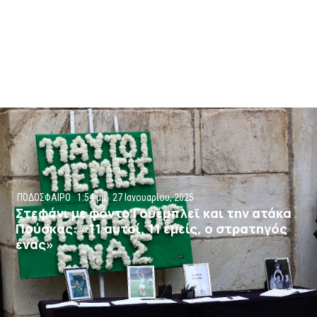
ΠΟΔΟΣΦΑΙΡΟ
1:54 μμ
27 Ιανουαρίου, 2025
Στεφάνι με φόντο Γουέμπλεϊ και την ατάκα
Πούσκας: «11 αυτοί, 11 εμείς, ο στρατηγός
ένας»