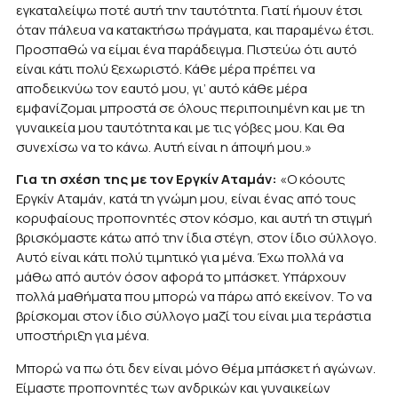
εγκαταλείψω ποτέ αυτή την ταυτότητα. Γιατί ήμουν έτσι
όταν πάλευα να κατακτήσω πράγματα, και παραμένω έτσι.
Προσπαθώ να είμαι ένα παράδειγμα. Πιστεύω ότι αυτό
είναι κάτι πολύ ξεχωριστό. Κάθε μέρα πρέπει να
αποδεικνύω τον εαυτό μου, γι’ αυτό κάθε μέρα
εμφανίζομαι μπροστά σε όλους περιποιημένη και με τη
γυναικεία μου ταυτότητα και με τις γόβες μου. Και θα
συνεχίσω να το κάνω. Αυτή είναι η άποψή μου.»
Για τη σχέση της με τον Εργκίν Αταμάν:
«Ο κόουτς
Εργκίν Αταμάν, κατά τη γνώμη μου, είναι ένας από τους
κορυφαίους προπονητές στον κόσμο, και αυτή τη στιγμή
βρισκόμαστε κάτω από την ίδια στέγη, στον ίδιο σύλλογο.
Αυτό είναι κάτι πολύ τιμητικό για μένα. Έχω πολλά να
μάθω από αυτόν όσον αφορά το μπάσκετ. Υπάρχουν
πολλά μαθήματα που μπορώ να πάρω από εκείνον. Το να
βρίσκομαι στον ίδιο σύλλογο μαζί του είναι μια τεράστια
υποστήριξη για μένα.
Μπορώ να πω ότι δεν είναι μόνο θέμα μπάσκετ ή αγώνων.
Είμαστε προπονητές των ανδρικών και γυναικείων