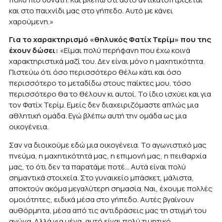
και στο παιχνίδι μας στο γήπεδο. Αυτό με κάνει
χαρούμενη.»
Για το χαρακτηρισμό «θηλυκός Φατίχ Τερίμ» που της
έχουν δώσει:
«Είμαι πολύ περήφανη που έχω κοινά
χαρακτηριστικά μαζί του. Δεν είναι μόνο η μαχητικότητα.
Πιστεύω ότι όσο περισσότερο θέλω κάτι και όσο
περισσότερο το μεταδίδω στους παίκτες μου, τόσο
περισσότερο θα το θέλουν κι αυτοί. Το ίδιο ισχύει και για
τον Φατίχ Τερίμ. Εμείς δεν διαχειριζόμαστε απλώς μια
αθλητική ομάδα. Εγώ βλέπω αυτή την ομάδα ως μια
οικογένεια.
Σαν να διοικούμε εδώ μια οικογένεια. Το αγωνιστικό μας
πνεύμα, η μαχητικότητά μας, η επιμονή μας, η πειθαρχία
μας, το ότι δεν τα παρατάμε ποτέ… Αυτά είναι πολύ
σημαντικά στοιχεία. Στο γυναικείο μπάσκετ, μάλιστα,
αποκτούν ακόμα μεγαλύτερη σημασία. Ναι, έχουμε πολλές
ομοιότητες, ειδικά μέσα στο γήπεδο. Αυτές βγαίνουν
αυθόρμητα, μέσα από τις αντιδράσεις μας τη στιγμή του
αγώνα. Αλλά για μένα, αυτό είναι πολύ τιμητικό.