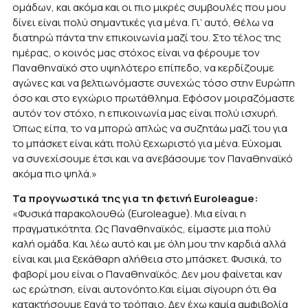
ομάδων, και ακόμα και οι πιο μικρές συμβουλές που μου
δίνει είναι πολύ σημαντικές για μένα. Γι’ αυτό, θέλω να
διατηρώ πάντα την επικοινωνία μαζί του. Στο τέλος της
ημέρας, ο κοινός μας στόχος είναι να φέρουμε τον
Παναθηναϊκό στο υψηλότερο επίπεδο, να κερδίζουμε
αγώνες και να βελτιωνόμαστε συνεχώς τόσο στην Ευρώπη
όσο και στο εγχώριο πρωτάθλημα. Εφόσον μοιραζόμαστε
αυτόν τον στόχο, η επικοινωνία μας είναι πολύ ισχυρή.
Όπως είπα, το να μπορώ απλώς να συζητάω μαζί του για
το μπάσκετ είναι κάτι πολύ ξεχωριστό για μένα. Εύχομαι
να συνεχίσουμε έτσι και να ανεβάσουμε τον Παναθηναϊκό
ακόμα πιο ψηλά.»
Τα προγνωστικά της για τη φετινή Euroleague:
«Φυσικά παρακολουθώ (Euroleague). Μια είναι η
πραγματικότητα. Ως Παναθηναϊκός, είμαστε μια πολύ
καλή ομάδα. Και λέω αυτό και με όλη μου την καρδιά αλλά
είναι και μια ξεκάθαρη αλήθεια στο μπάσκετ. Φυσικά, το
φαβορί μου είναι ο Παναθηναϊκός. Δεν μου φαίνεται καν
ως ερώτηση, είναι αυτονόητο.Και είμαι σίγουρη ότι θα
κατακτήσουμε ξανά το τρόπαιο. Δεν έχω καμία αμφιβολία