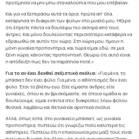
προτίμησα να μην μπω στα καλούπια που μου επέβαλαν.
Και για να ξεπεράσω αυτά τα όρια, πρώτα απ’ όλα,
κατάργησα τη διάκριση των φύλων στο μυαλό μου. Ήξερα
ότι έπρεπε πάντα να δουλέψω πιο σκληρά από τους
άντρες. Και μόνο δουλεύοντας περισσότερο κατάφερα να
εδραιωθώ σε αυτόν τον χώρο. Στη χώρα μου, ήμουν η
μόνη γυναίκα προπονήτρια, και τώρα είμαι εδώ, σε μια
ξένη χώρα, κάνοντας προπονητική. Θεωρώ ότι αυτό είναι
η απόδειξη πως δεν τα παράτησα ποτέ.»
Για το αν έχει δεχθεί σεξιστικά σχόλια:
«Για μένα, το
μπάσκετ δεν έχει φύλο. Για μένα, ο αθλητισμός δεν έχει
φύλο. Έτσι το βλέπω εγώ. Είτε είμαστε άνδρες είτε
γυναίκες, όπου κι αν βρισκόμαστε, σε όποια ομάδα κι αν
δουλεύουμε, είμαι ενάντια στις διακρίσεις λόγω φύλου.
Φυσικά, λαμβάνω και θετικά και αρνητικά σχόλια.
Αλλά, όπως είπα, στο γυναικείο μπάσκετ, ως γυναίκα
προπονήτρια, πιστεύω ότι γνωρίζω πολύ καλύτερα τις
αθλήτριες. Πιστεύω ότι η επικοινωνία μου μαζί τους είναι
πολύ πιο δυνατή. Και βλέπω ότι αυτό αντικατοπτρίζεται