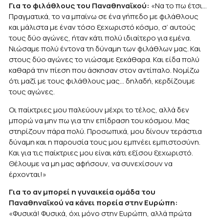
Για το φιλάθλους του Παναθηναϊκού:
«Να το πω έτσι…
Πραγματικά, το να μπαίνω σε ένα γήπεδο με φιλάθλους
και μάλιστα με έναν τόσο ξεχωριστό κόσμο, σ’ αυτούς
τους δύο αγώνες, ήταν κάτι πολύ ιδιαίτερο για εμένα.
Νιώσαμε πολύ έντονα τη δύναμη των φιλάθλων μας. Και
στους δύο αγώνες το νιώσαμε ξεκάθαρα. Και είδα πολύ
καθαρά την πίεση που άσκησαν στον αντίπαλο. Νομίζω
ότι μαζί με τους φιλάθλους μας… δηλαδή, κερδίζουμε
τους αγώνες.
Οι παίκτριες μου παλεύουν μέχρι το τέλος, αλλά δεν
μπορώ να μην πω για την επίδραση του κόσμου. Μας
στηρίζουν πάρα πολύ. Προσωπικά, μου δίνουν τεράστια
δύναμη και η παρουσία τους μου εμπνέει εμπιστοσύνη.
Και για τις παίκτριες μου είναι κάτι εξίσου ξεχωριστό.
Θέλουμε να μη μας αφήσουν, να συνεχίσουν να
έρχονται!»
Για το αν μπορεί η γυναικεία ομάδα του
Παναθηναϊκού να κάνει πορεία στην Ευρώπη:
«Φυσικά! Φυσικά, όχι μόνο στην Ευρώπη, αλλά πρώτα