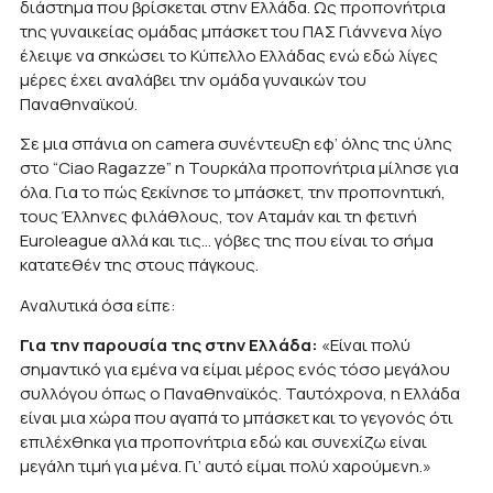
διάστημα που βρίσκεται στην Ελλάδα. Ως προπονήτρια
της γυναικείας ομάδας μπάσκετ του ΠΑΣ Γιάννενα λίγο
έλειψε να σηκώσει το Κύπελλο Ελλάδας ενώ εδώ λίγες
μέρες έχει αναλάβει την ομάδα γυναικών του
Παναθηναϊκού.
Σε μια σπάνια on camera συνέντευξη εφ’ όλης της ύλης
στο “Ciao Ragazze” η Τουρκάλα προπονήτρια μίλησε για
όλα. Για το πώς ξεκίνησε το μπάσκετ, την προπονητική,
τους Έλληνες φιλάθλους, τον Αταμάν και τη φετινή
Euroleague αλλά και τις… γόβες της που είναι το σήμα
κατατεθέν της στους πάγκους.
Αναλυτικά όσα είπε:
Για την παρουσία της στην Ελλάδα:
«Είναι πολύ
σημαντικό για εμένα να είμαι μέρος ενός τόσο μεγάλου
συλλόγου όπως ο Παναθηναϊκός. Ταυτόχρονα, η Ελλάδα
είναι μια χώρα που αγαπά το μπάσκετ και το γεγονός ότι
επιλέχθηκα για προπονήτρια εδώ και συνεχίζω είναι
μεγάλη τιμή για μένα. Γι’ αυτό είμαι πολύ χαρούμενη.»