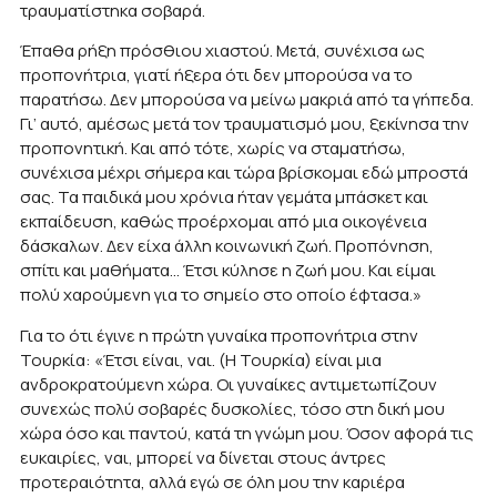
τραυματίστηκα σοβαρά.
Έπαθα ρήξη πρόσθιου χιαστού. Μετά, συνέχισα ως
προπονήτρια, γιατί ήξερα ότι δεν μπορούσα να το
παρατήσω. Δεν μπορούσα να μείνω μακριά από τα γήπεδα.
Γι’ αυτό, αμέσως μετά τον τραυματισμό μου, ξεκίνησα την
προπονητική. Και από τότε, χωρίς να σταματήσω,
συνέχισα μέχρι σήμερα και τώρα βρίσκομαι εδώ μπροστά
σας. Τα παιδικά μου χρόνια ήταν γεμάτα μπάσκετ και
εκπαίδευση, καθώς προέρχομαι από μια οικογένεια
δάσκαλων. Δεν είχα άλλη κοινωνική ζωή. Προπόνηση,
σπίτι και μαθήματα… Έτσι κύλησε η ζωή μου. Και είμαι
πολύ χαρούμενη για το σημείο στο οποίο έφτασα.»
Για το ότι έγινε η πρώτη γυναίκα προπονήτρια στην
Τουρκία: «Έτσι είναι, ναι. (Η Τουρκία) είναι μια
ανδροκρατούμενη χώρα. Οι γυναίκες αντιμετωπίζουν
συνεχώς πολύ σοβαρές δυσκολίες, τόσο στη δική μου
χώρα όσο και παντού, κατά τη γνώμη μου. Όσον αφορά τις
ευκαιρίες, ναι, μπορεί να δίνεται στους άντρες
προτεραιότητα, αλλά εγώ σε όλη μου την καριέρα