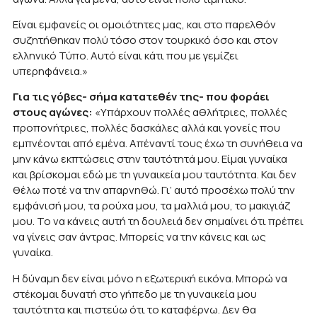
Είναι εμφανείς οι ομοιότητες μας, και στο παρελθόν
συζητήθηκαν πολύ τόσο στον τουρκικό όσο και στον
ελληνικό Τύπο. Αυτό είναι κάτι που με γεμίζει
υπερηφάνεια.»
Για τις γόβες- σήμα κατατεθέν της- που φοράει
στους αγώνες:
«Υπάρχουν πολλές αθλήτριες, πολλές
προπονήτριες, πολλές δασκάλες αλλά και γονείς που
εμπνέονται από εμένα. Απέναντί τους έχω τη συνήθεια να
μην κάνω εκπτώσεις στην ταυτότητά μου. Είμαι γυναίκα
και βρίσκομαι εδώ με τη γυναικεία μου ταυτότητα. Και δεν
θέλω ποτέ να την απαρνηθώ. Γι’ αυτό προσέχω πολύ την
εμφάνισή μου, τα ρούχα μου, τα μαλλιά μου, το μακιγιάζ
μου. Το να κάνεις αυτή τη δουλειά δεν σημαίνει ότι πρέπει
να γίνεις σαν άντρας. Μπορείς να την κάνεις και ως
γυναίκα.
Η δύναμη δεν είναι μόνο η εξωτερική εικόνα. Μπορώ να
στέκομαι δυνατή στο γήπεδο με τη γυναικεία μου
ταυτότητα και πιστεύω ότι το καταφέρνω. Δεν θα