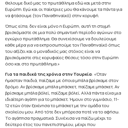
θελουμε δικό μας το πρωτάθλημα εδώ και μετά στην
Ευρώπη. Εγώ και οι παίκτριες μου θα κάνουμε τα πάντα για
να φτάσουμε (τον Παναθηναϊκό) στην κορυφή.
Όπως είπα, δεν είναι μόνο η Ευρώπη, αυτή τη στιγμή
βρισκόμαστε σε μια πολύ σημαντική περίοδο αγώνων στο
εγχώριο πρωτάθλημα. Θα συνεχίσουμε να δουλεύουμε
κάθε μέρα για να εκπροσωπούμε τον Παναθηναϊκό όπως
του αξίζει και ο μοναδικός μας στόχος είναι να
βρισκόμαστε στις κορυφαίες θέσεις τόσο στην Ευρώπη
όσο και στο πρωτάθλημα.»
Για τα παιδικά της χρόνια στην Τουρκία
: «Όταν
ήμασταν παιδιά, παίζαμε με όποια μπάλα βρίσκαμε στον
δρόμο. Αν βρίσκαμε μπάλα μπάσκετ, παίζαμε μπάσκετ. Αν
βρίσκαμε μπάλα βόλεϊ, παίζαμε βόλεϊ. Αλλά πάντα είχα μια
ιδιαίτερη αγάπη για το μπάσκετ. Ήμουν στο γυμνάσιο, 11-
12 ετών όταν ξεκίνησα το μπάσκετ με την ομάδα του
σχολείου μου. Από τότε δεν μπόρεσα ποτέ να το αφήσω.
Το αγάπησα πραγματικά. Συνέχισα να παίζω μέχρι το
δεύτερο έτος του πανεπιστημίου, μέχρι που