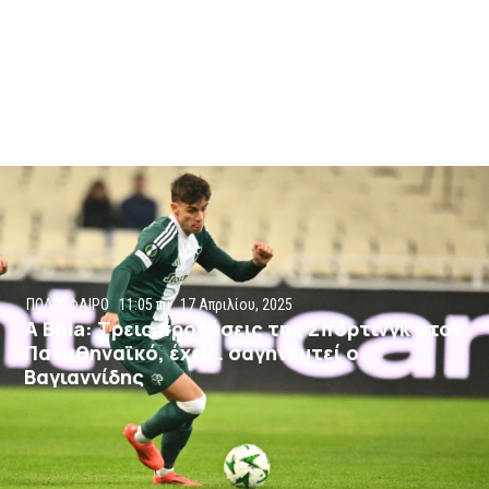
ΠΟΔΟΣΦΑΙΡΟ
11:05 πμ
17 Απριλίου, 2025
A Bola: Τρεις προτάσεις της Σπόρτινγκ στον
Παναθηναϊκό, έχει… σαγηνευτεί ο
Βαγιαννίδης