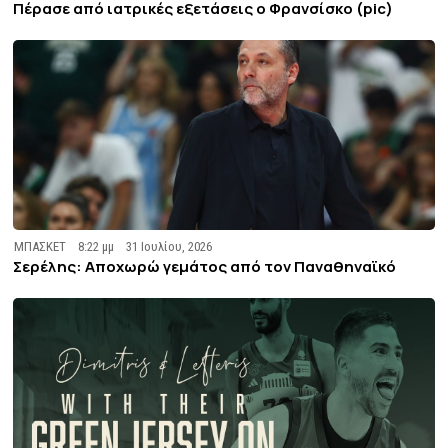
Πέρασε από ιατρικές εξετάσεις ο Φρανσίσκο (pic)
ΜΠΑΣΚΕΤ
8:22 μμ
31 Ιουλίου, 2026
Σερέλης: Αποχωρώ γεμάτος από τον Παναθηναϊκό