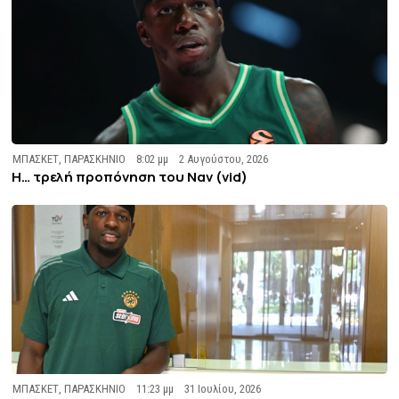
ΜΠΑΣΚΕΤ
,
ΠΑΡΑΣΚΗΝΙΟ
8:02 μμ
2 Αυγούστου, 2026
Η… τρελή προπόνηση του Ναν (vid)
ΜΠΑΣΚΕΤ
,
ΠΑΡΑΣΚΗΝΙΟ
11:23 μμ
31 Ιουλίου, 2026