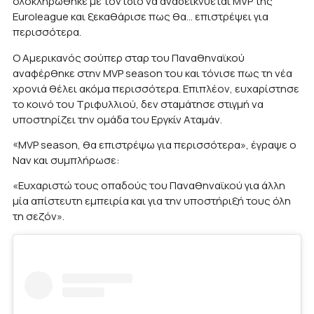
ολοκληρώθηκε με τον ίδιο να αναδεικνύεται MVP της
Euroleague και ξεκαθάρισε πως θα… επιστρέψει για
περισσότερα.
Ο Αμερικανός σούπερ σταρ του Παναθηναϊκού
αναφέρθηκε στην MVP season του και τόνισε πως τη νέα
χρονιά θέλει ακόμα περισσότερα. Επιπλέον, ευχαρίστησε
το κοινό του Τριφυλλιού, δεν σταμάτησε στιγμή να
υποστηρίζει την ομάδα του Εργκίν Αταμάν.
«MVP season, θα επιστρέψω για περισσότερα», έγραψε ο
Ναν και συμπλήρωσε:
«Ευχαριστώ τους οπαδούς του Παναθηναϊκού για άλλη
μία απίστευτη εμπειρία και για την υποστήριξή τους όλη
τη σεζόν».