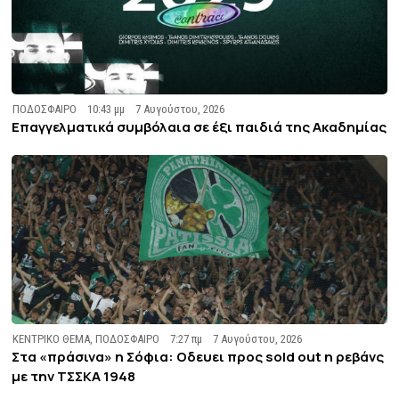
ΠΟΔΟΣΦΑΙΡΟ
10:43 μμ
7 Αυγούστου, 2026
Επαγγελματικά συμβόλαια σε έξι παιδιά της Ακαδημίας
ΚΕΝΤΡΙΚΟ ΘΕΜΑ
,
ΠΟΔΟΣΦΑΙΡΟ
7:27 πμ
7 Αυγούστου, 2026
Στα «πράσινα» η Σόφια: Οδευει προς sold out η ρεβάνς
με την ΤΣΣΚΑ 1948