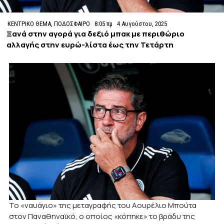
ΚΕΝΤΡΙΚΟ ΘΕΜΑ
,
ΠΟΔΟΣΦΑΙΡΟ
8:05 πμ
4 Αυγούστου, 2025
Ξανά στην αγορά για δεξιό μπακ με περιθώριο
αλλαγής στην ευρώ-λίστα έως την Τετάρτη
Το «ναυάγιο» της μεταγραφής του Αουρέλιο Μπούτα
στον Παναθηναϊκό, ο οποίος «κόπηκε» το βράδυ της