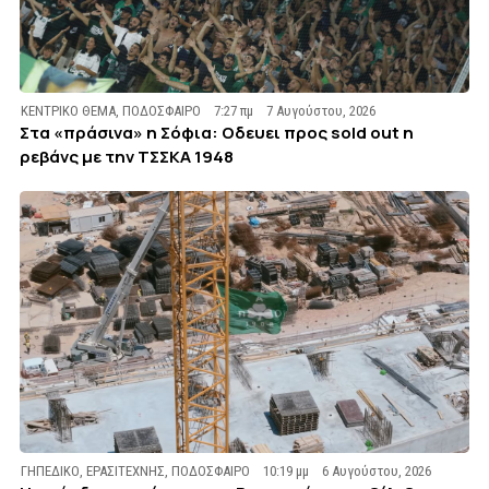
ΚΕΝΤΡΙΚΟ ΘΕΜΑ
,
ΠΟΔΟΣΦΑΙΡΟ
7:27 πμ
7 Αυγούστου, 2026
Στα «πράσινα» η Σόφια: Οδευει προς sold out η
ρεβάνς με την ΤΣΣΚΑ 1948
ΓΗΠΕΔΙΚΟ
,
ΕΡΑΣΙΤΕΧΝΗΣ
,
ΠΟΔΟΣΦΑΙΡΟ
10:19 μμ
6 Αυγούστου, 2026