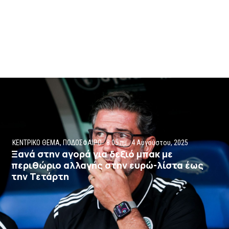
ΚΕΝΤΡΙΚΟ ΘΕΜΑ
,
ΠΟΔΟΣΦΑΙΡΟ
8:05 πμ
4 Αυγούστου, 2025
Ξανά στην αγορά για δεξιό μπακ με
περιθώριο αλλαγής στην ευρώ-λίστα έως
την Τετάρτη