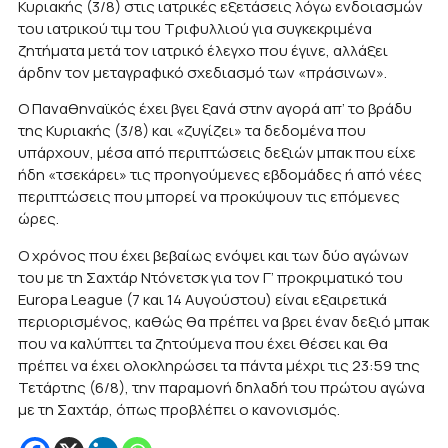
Κυριακής (3/8) στις ιατρικές εξετάσεις λόγω ενδοιασμών
του ιατρικού τιμ του Τριφυλλιού για συγκεκριμένα
ζητήματα μετά τον ιατρικό έλεγχο που έγινε, αλλάξει
άρδην τον μεταγραφικό σχεδιασμό των «πράσινων».
Ο Παναθηναϊκός έχει βγει ξανά στην αγορά απ’ το βράδυ
της Κυριακής (3/8) και «ζυγίζει» τα δεδομένα που
υπάρχουν, μέσα από περιπτώσεις δεξιών μπακ που είχε
ήδη «τσεκάρει» τις προηγούμενες εβδομάδες ή από νέες
περιπτώσεις που μπορεί να προκύψουν τις επόμενες
ώρες.
Ο χρόνος που έχει βεβαίως ενόψει και των δύο αγώνων
του με τη Σαχτάρ Ντόνετσκ για τον Γ’ προκριματικό του
Europa League (7 και 14 Αυγούστου) είναι εξαιρετικά
περιορισμένος, καθώς θα πρέπει να βρει έναν δεξιό μπακ
που να καλύπτει τα ζητούμενα που έχει θέσει και θα
πρέπει να έχει ολοκληρώσει τα πάντα μέχρι τις 23:59 της
Τετάρτης (6/8), την παραμονή δηλαδή του πρώτου αγώνα
με τη Σαχτάρ, όπως προβλέπει ο κανονισμός.