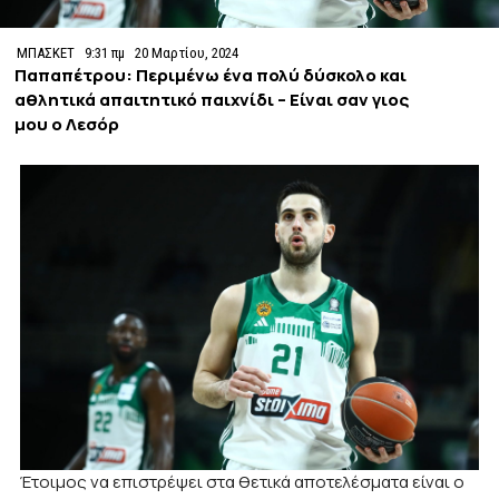
ΜΠΑΣΚΕΤ
9:31 πμ
20 Μαρτίου, 2024
Παπαπέτρου: Περιμένω ένα πολύ δύσκολο και
αθλητικά απαιτητικό παιχνίδι – Είναι σαν γιος
μου ο Λεσόρ
Έτοιμος να επιστρέψει στα θετικά αποτελέσματα είναι ο