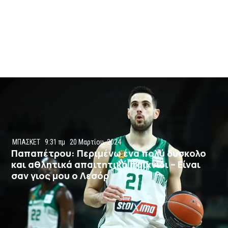
ΜΠΑΣΚΕΤ
9:31 πμ
20 Μαρτίου, 2024
Παπαπέτρου: Περιμένω ένα πολύ δύσκολο
και αθλητικά απαιτητικό παιχνίδι – Είναι
σαν γιος μου ο Λεσόρ