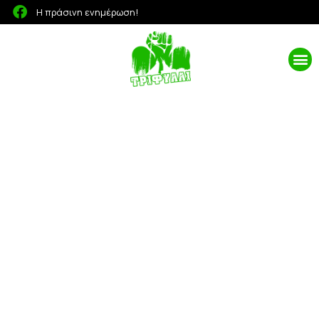
Η πράσινη ενημέρωση!
ΠΡΑΣΙΝΟ