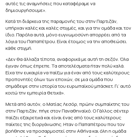
αυτές τις αναμνήσεις που καταφέραμε να
δημιουργήσουμε».
Κατά τη διάρκεια της παραμονής του στην Παρτιζάν,
υπήρχαν καλές και καλές στιγμές, και για την ομάδα και τον
ίδιο. Παρόλα αυτά, μόνο ευγνωμοσύνη απορρέει από τα
λόγια του Παπαπέτρου. Είναι έτοιμος να την αποθεώσει
κάθε στιγμή.
«Δεν θα άλλαζα τίποτα, αναφορικά με αυτή τη σεζόν. Όλα
έγιναν όπως έπρεπε. Τα αποτελέσματα ήταν πολύ καλά.
Είχα την ευκαιρία να παίξω για έναν από τους καλύτερους
προπονητές όλων των εποχών, σε μια ομάδα που
σημάδεψε στην ιστορία του ευρωπαϊκού μπάσκετ. Γι’ αυτό
κοιτώ την εμπειρία θετικά».
Μετά από αυτόν, ο Ματίας Λεσόρ, πρώην συμπαίκτης του
στην Παρτιζάν, πήγε στον Παναθηναϊκό. Ο Γάλλος σέντερ
παίζει εξαιρετικά και είναι ένας από τους καλύτερους
παίκτες της διοργάνωσης. Ηταν ο Παπαπέτρου που τον
βοήθησε να προσαρμοστεί στην Αθήνα και όλη η ομάδα