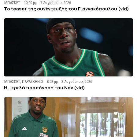
ΜΠΑΣΚΕΤ
10:00 μμ
7 Αυγούστου, 2026
To teaser της συνέντευξης του Γιαννακόπουλου (vid)
ΜΠΑΣΚΕΤ
,
ΠΑΡΑΣΚΗΝΙΟ
8:02 μμ
2 Αυγούστου, 2026
Η… τρελή προπόνηση του Ναν (vid)