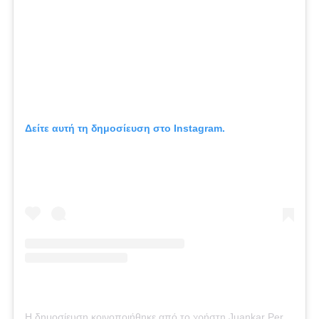
Δείτε αυτή τη δημοσίευση στο Instagram.
Η δημοσίευση κοινοποιήθηκε από το χρήστη Juankar Perez (@juankarperezofficial)