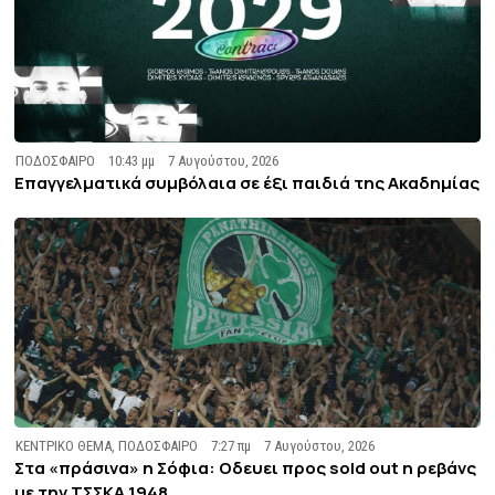
ΠΟΔΟΣΦΑΙΡΟ
10:43 μμ
7 Αυγούστου, 2026
Επαγγελματικά συμβόλαια σε έξι παιδιά της Ακαδημίας
ΚΕΝΤΡΙΚΟ ΘΕΜΑ
,
ΠΟΔΟΣΦΑΙΡΟ
7:27 πμ
7 Αυγούστου, 2026
Στα «πράσινα» η Σόφια: Οδευει προς sold out η ρεβάνς
με την ΤΣΣΚΑ 1948