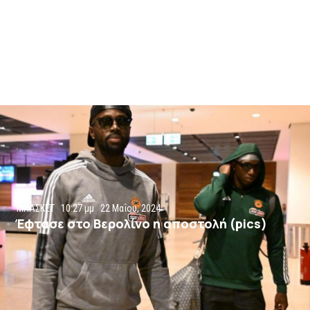
ΜΠΑΣΚΕΤ
10:27 μμ
22 Μαΐου, 2024
Έφτασε στο Βερολίνο η αποστολή (pics)