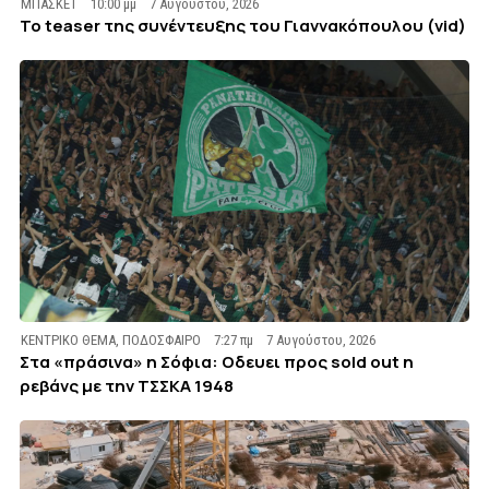
ΜΠΑΣΚΕΤ
10:00 μμ
7 Αυγούστου, 2026
To teaser της συνέντευξης του Γιαννακόπουλου (vid)
ΚΕΝΤΡΙΚΟ ΘΕΜΑ
,
ΠΟΔΟΣΦΑΙΡΟ
7:27 πμ
7 Αυγούστου, 2026
Στα «πράσινα» η Σόφια: Οδευει προς sold out η
ρεβάνς με την ΤΣΣΚΑ 1948