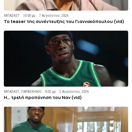
ΜΠΑΣΚΕΤ
10:00 μμ
7 Αυγούστου, 2026
To teaser της συνέντευξης του Γιαννακόπουλου (vid)
ΜΠΑΣΚΕΤ
,
ΠΑΡΑΣΚΗΝΙΟ
8:02 μμ
2 Αυγούστου, 2026
Η… τρελή προπόνηση του Ναν (vid)