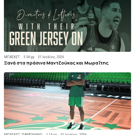
ΜΠΑΣΚΕΤ
3:54 μμ
31 Ιουλίου, 2026
Ξανά στα πράσινα Μαντζούκας και Μωραΐτης
ΜΠΑΣΚΕΤ
,
ΠΑΡΑΣΚΗΝΙΟ
1:14 μμ
31 Ιουλίου, 2026