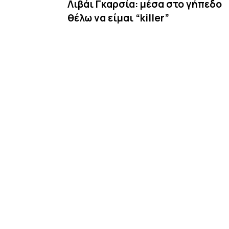
Λιβάι Γκαρσία: μέσα στο γήπεδο
θέλω να είμαι “killer”