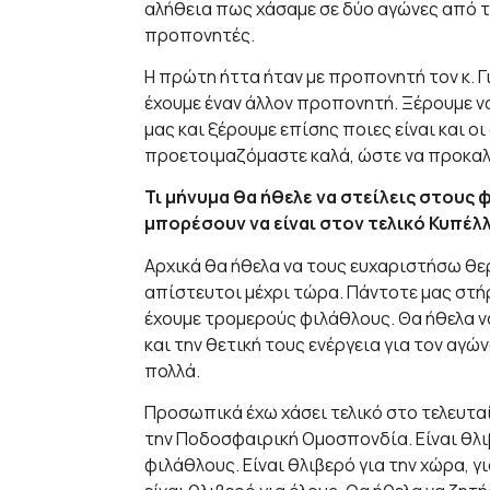
αλήθεια πως χάσαμε σε δύο αγώνες από τ
προπονητές.
Η πρώτη ήττα ήταν με προπονητή τον κ. Γι
έχουμε έναν άλλον προπονητή. Ξέρουμε ν
μας και ξέρουμε επίσης ποιες είναι και ο
προετοιμαζόμαστε καλά, ώστε να προκαλ
Τι μήνυμα θα ήθελε να στείλεις στους
μπορέσουν να είναι στον τελικό Κυπέλ
Aρχικά θα ήθελα να τους ευχαριστήσω θερ
απίστευτοι μέχρι τώρα. Πάντοτε μας στήρ
έχουμε τρομερούς φιλάθλους. Θα ήθελα να
και την θετική τους ενέργεια για τον αγών
πολλά.
Προσωπικά έχω χάσει τελικό στο τελευταίο
την Ποδοσφαιρική Ομοσπονδία. Είναι θλιβ
φιλάθλους. Είναι θλιβερό για την χώρα, γ