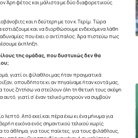
ον Άρη φέτος και μάλιστα με δύο διαφορετικούς
οβάνοβιτς και η δεύτερη με τον κ.Τερίμ. Τώρα
α εστιάζουμε και να διορθώσουμε ενδεχόμενα λάθη
ι αδυναμίες που έχει ο αντίπαλος. Άρα πιστεύω πως
έσουμε έκπληξη.
 φίλους της ομάδας, που δυστυχώς δεν θα
λου;
μά, γιατί οι φίλαθλοι μας ήταν πραγματικά
ιξαν, οπουδήποτε κι αν πηγαίναμε ήταν κοντά μας,
 τους ζητήσω να στείλουν όλη τη θετική τους σκέψη
α αυτό, γιατί σ’ έναν τελικό μπορούν να συμβούν
 λεπτό. Από εκεί και πέρα έχω κι ένα μήνυμα για
ερή η εικόνα ενός σημαντικού τελικού χωρίς
ια το άθλημα, για τους παίκτες, για τους φιλάθλους,