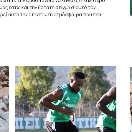
τήσω από την Ομοσπονδία να κάνει ό,τι καλύτερο
σμος έστω και την ύστατη στιγμή σ’ αυτό τον
χαρεί αυτή την απίστευτη ατμόσφαιρα που έχει