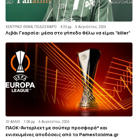
ΚΕΝΤΡΙΚΟ ΘΕΜΑ
,
ΠΟΔΟΣΦΑΙΡΟ
4:35 μμ
6 Αυγούστου, 2026
Λιβάι Γκαρσία: μέσα στο γήπεδο θέλω να είμαι “killer”
ΟΙ ΑΛΛΟΙ
1:06 μμ
6 Αυγούστου, 2026
ΠΑΟΚ-Άντερλεχτ με σούπερ προσφορά* και
ενισχυμένες αποδόσεις από το Pamestoixima.gr