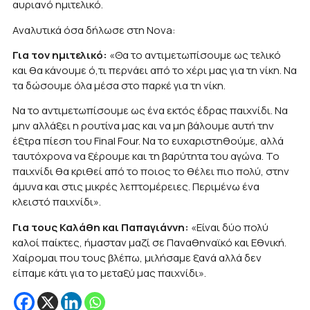
αυριανό ημιτελικό.
Αναλυτικά όσα δήλωσε στη Nova:
Για τον ημιτελικό:
«Θα το αντιμετωπίσουμε ως τελικό
και θα κάνουμε ό,τι περνάει από το χέρι μας για τη νίκη. Να
τα δώσουμε όλα μέσα στο παρκέ για τη νίκη.
Να το αντιμετωπίσουμε ως ένα εκτός έδρας παιχνίδι. Να
μην αλλάξει η ρουτίνα μας και να μη βάλουμε αυτή την
έξτρα πίεση του Final Four. Να το ευχαριστηθούμε, αλλά
ταυτόχρονα να ξέρουμε και τη βαρύτητα του αγώνα. Το
παιχνίδι θα κριθεί από το ποιος το θέλει πιο πολύ, στην
άμυνα και στις μικρές λεπτομέρειες. Περιμένω ένα
κλειστό παιχνίδι».
Για τους Καλάθη και Παπαγιάννη:
«Είναι δύο πολύ
καλοί παίκτες, ήμασταν μαζί σε Παναθηναϊκό και Εθνική.
Χαίρομαι που τους βλέπω, μιλήσαμε ξανά αλλά δεν
είπαμε κάτι για το μεταξύ μας παιχνίδι».