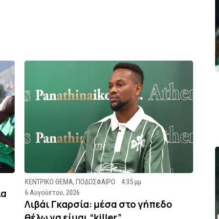
ΚΕΝΤΡΙΚΟ ΘΕΜΑ
,
ΠΟΔΟΣΦΑΙΡΟ
4:35 μμ
ία
6 Αυγούστου, 2026
Λιβάι Γκαρσία: μέσα στο γήπεδο
θέλω να είμαι “killer”