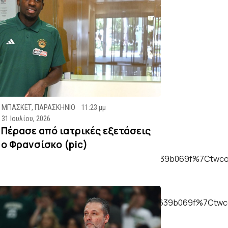
ΜΠΑΣΚΕΤ
,
ΠΑΡΑΣΚΗΝΙΟ
11:23 μμ
31 Ιουλίου, 2026
Πέρασε από ιατρικές εξετάσεις
ο Φρανσίσκο (pic)
f46582cf548ac747c43a24cb2c865fef639b069f%7Ctwcon
f46582cf548ac747c43a24cb2c865fef639b069f%7Ctwcon