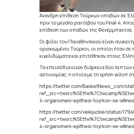
Άνανδρη επίθεση Τούρκων οπαδών σε Έλλ
πριν το μεγάλο ραντεβού του Final-4. Απ
επίθεση των οπαδών της Φενέρμπαχτσε.
Οι φίλοι του Παναθηναϊκού είχαν συγκεν
οργανωμένοι Τούρκοι, οι οποίοι ήταν σε
κιγκλιδώματα και επιτέθηκαν στους Έλλη
Τα επεισόδια είχαν διάρκεια δύο λεπτών 
αστυνομίας, η οποία με τη χρήση γκλοπ 
https://twitter.com/BasketNews_com/st
ref_src=twsrc%5Etfw%7Ctwcamp%5Etwe
4-organomeni-epithesi-toyrkon-se-ellines
https://twitter.com/velejuckie/status/1
ref_src=twsrc%5Etfw%7Ctwcamp%5Etw
4-organomeni-epithesi-toyrkon-se-ellines