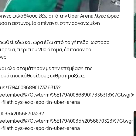
ηνες φιλάθλους έξω από την Uber Arena λίγες ώρες
ούσα η αστυνομία απέναντι στην οργανωμένη
τρωθεί εδώ και ώρα έξω από το γήπεδο, ωστόσο
 πορεία, περίπου 200 άτομα, έσπασαν τα
νες.
και όλα σταμάτησαν με την επέμβαση της
σταμάτησε κάθε είδους εχθροπραξίες.
atus/1794008689017336313?
etembed%7Ctwterm%5E1794008689017336313%7Ctwgr%5E
-filathloys-exo-apo-tin-uber-arena
794003542056870323?
eetembed%7Ctwterm%5E1794003542056870323%7Ctwgr%5E
-filathloys-exo-apo-tin-uber-arena