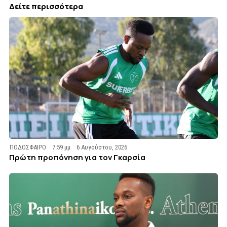
Δείτε περισσότερα
ΠΟΔΟΣΦΑΙΡΟ
7:59 μμ
6 Αυγούστου, 2026
Πρώτη προπόνηση για τον Γκαρσία