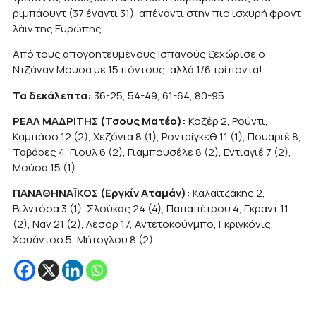
ριμπάουντ (37 έναντι 31), απέναντι στην πιο ισχυρή φροντ
λάιν της Ευρώπης.
Από τους απογοητευμένους Ισπανούς ξεχώρισε ο
Ντζάναν Μούσα με 15 πόντους, αλλά 1/6 τρίποντα!
Τα δεκάλεπτα:
36-25, 54-49, 61-64, 80-95
ΡΕΑΛ ΜΑΔΡΙΤΗΣ (Τσους Ματέο):
Κοζέρ 2, Ρούντι,
Καμπάσο 12 (2), Χεζόνια 8 (1), Ροντρίγκεθ 11 (1), Πουαριέ 8,
Ταβάρες 4, Γιουλ 6 (2), Γιαμπουσέλε 8 (2), Εντιαγιέ 7 (2),
Μούσα 15 (1).
ΠΑΝΑΘΗΝΑΪΚΟΣ (Εργκίν Αταμάν):
Καλαϊτζάκης 2,
Βιλντόσα 3 (1), Σλούκας 24 (4), Παπαπέτρου 4, Γκραντ 11
(2), Ναν 21 (2), Λεσόρ 17, Αντετοκούνμπο, Γκριγκόνις,
Χουάντσο 5, Μήτογλου 8 (2).