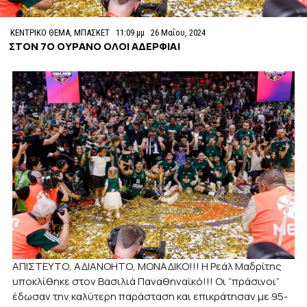
ΚΕΝΤΡΙΚΟ ΘΕΜΑ
,
ΜΠΑΣΚΕΤ
11:09 μμ
26 Μαΐου, 2024
ΣΤΟΝ 7Ο ΟΥΡΑΝΟ ΟΛΟΙ ΑΔΕΡΦΙΑ!
ΑΠΙΣΤΕΥΤΟ, ΑΔΙΑΝΟΗΤΟ, ΜΟΝΑΔΙΚΟ!!! Η Ρεάλ Μαδρίτης
υποκλίθηκε στον Βασιλιά Παναθηναϊκό!!! Οι “πράσινοι”
έδωσαν την καλύτερη παράσταση και επικράτησαν με 95-