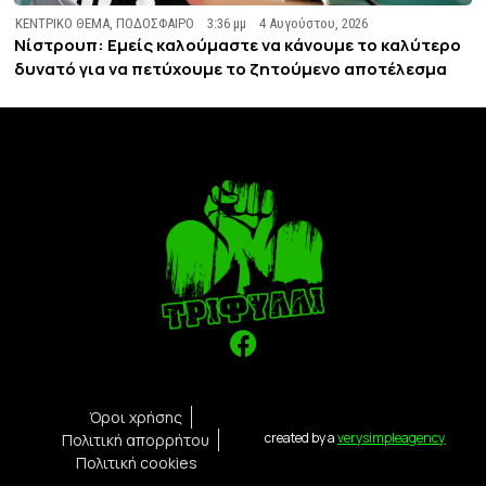
ΚΕΝΤΡΙΚΟ ΘΕΜΑ
,
ΠΟΔΟΣΦΑΙΡΟ
3:36 μμ
4 Αυγούστου, 2026
Νίστρουπ: Εμείς καλούμαστε να κάνουμε το καλύτερο
δυνατό για να πετύχουμε το ζητούμενο αποτέλεσμα
Όροι χρήσης
created by a
verysimpleagency
Πολιτική απορρήτου
Πολιτική cookies