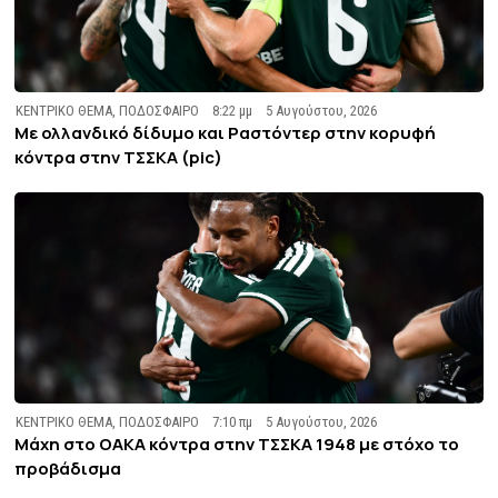
ΚΕΝΤΡΙΚΟ ΘΕΜΑ
,
ΠΟΔΟΣΦΑΙΡΟ
8:22 μμ
5 Αυγούστου, 2026
Με ολλανδικό δίδυμο και Ραστόντερ στην κορυφή
κόντρα στην ΤΣΣΚΑ (pic)
ΚΕΝΤΡΙΚΟ ΘΕΜΑ
,
ΠΟΔΟΣΦΑΙΡΟ
7:10 πμ
5 Αυγούστου, 2026
Μάχη στο ΟΑΚΑ κόντρα στην ΤΣΣΚΑ 1948 με στόχο το
προβάδισμα