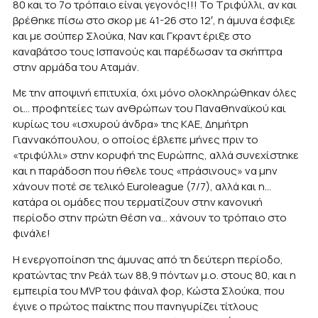
80 και το 7ο τρόπαιο είναι γεγονός!!! Το Τριφύλλι, αν και
βρέθηκε πίσω στο σκορ με 41-26 στο 12′, η άμυνα έσφιξε
και με σούπερ Σλούκα, Ναν και Γκραντ έριξε στο
καναβάτσο τους Ισπανούς και παρέδωσαν τα σκήπτρα
στην αρμάδα του Αταμάν.
Με την αποψινή επιτυχία, όχι μόνο ολοκληρώθηκαν όλες
οι… προφητείες των ανθρώπων του Παναθηναϊκού και
κυρίως του «ισχυρού άνδρα» της ΚΑΕ, Δημήτρη
Γιαννακόπουλου, ο οποίος έβλεπε μήνες πριν το
«τριφύλλι» στην κορυφή της Ευρώπης, αλλά συνεχίστηκε
και η παράδοση που ήθελε τους «πράσινους» να μην
χάνουν ποτέ σε τελικό Euroleague (7/7), αλλά και η…
κατάρα οι ομάδες που τερματίζουν στην κανονική
περίοδο στην πρώτη θέση να… χάνουν το τρόπαιο στο
φινάλε!
Η ενεργοποίηση της άμυνας από τη δεύτερη περίοδο,
κρατώντας την Ρεάλ των 88,9 πόντων μ.ο. στους 80, και η
εμπειρία του MVP του φάιναλ φορ, Κώστα Σλούκα, που
έγινε ο πρώτος παίκτης που πανηγυρίζει τίτλους