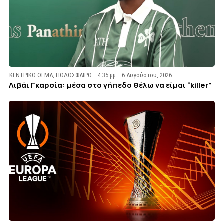
ΚΕΝΤΡΙΚΟ ΘΕΜΑ
,
ΠΟΔΟΣΦΑΙΡΟ
4:35 μμ
6 Αυγούστου, 2026
Λιβάι Γκαρσία: μέσα στο γήπεδο θέλω να είμαι “killer”