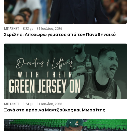
ΜΠΑΣΚΕΤ
8:22 μμ
31 Ιουλίου, 2026
Σερέλης: Αποχωρώ γεμάτος από τον Παναθηναϊκό
ΜΠΑΣΚΕΤ
3:54 μμ
31 Ιουλίου, 2026
Ξανά στα πράσινα Μαντζούκας και Μωραΐτης