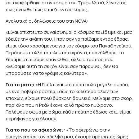
και αναφέρθηκε στον κόσμο του Τριφυλλιού, λέγοντας
πως ένιωθε πως έπαιζε εντός έδρας.
Αναλυτικά οι δηλώσεις του στη NOVA:
«Είναι απίστευτο συναίσθημα, ο κόσμος ταξίδεψε και μας
έδειξε την αγάπη του. Ήταν σαν να παίζαμε εντός έδρας,
είμαι τόσο χαρούμενος για τον κόσμο του Παναθηναϊκού.
Περάσαμε πολλά τα τελευταία χρόνια, επανήλθαμε, το
ξέραμε ότι είχαμε επανέλθει, αλλά ο τρόπος που
κλείσαμε αυτή τη σεζόν είναι σαν παραμύθι, δεν θα
μπορούσες να το γράψεις καλύτερα».
Για το ματς:
«Η Ρεάλ είναι μία πάρα πολύ μεγάλη ομάδα,
με ένα φοβερό ρόστερ, ίσως το καλύτερο όλων των
εποχών, είχαμε πολύ δύσκολη δουλειά. Μείναμε στο σκορ,
παρ’ όλο που η Ρεάλ έκανε καλό πρώτο ημίχρονο.
Παλέψαμε σώμα με σώμα, κάθε παίκτης έδωσε κάτι, είμαι
περήφανος για όλους».
Για το που το αφιερώνει:
«Το αφιερώνω στην
οικογένεια και τον αδελφό μου, έχουμε αμέτρητες ώρες