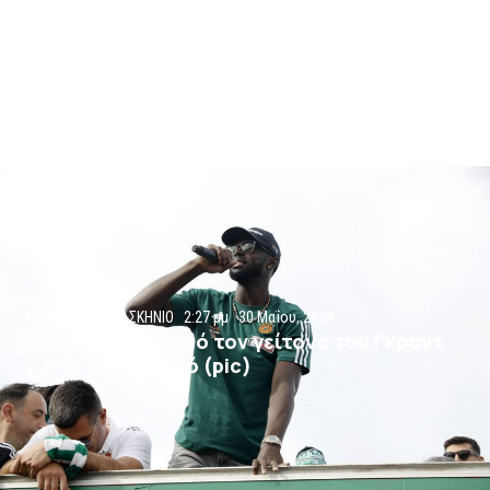
ΜΠΑΣΚΕΤ
,
ΠΑΡΑΣΚΗΝΙΟ
2:27 μμ
30 Μαΐου, 2024
Το… ραβασάκι από τον γείτονα του Γκραντ
για το ευρωπαϊκό (pic)