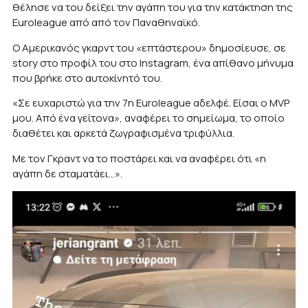
θέλησε να του δείξει την αγάπη του για την κατάκτηση της
Euroleague από από τον Παναθηναϊκό.
Ο Αμερικανός γκαρντ του «επτάστερου» δημοσίευσε, σε
story στο προφίλ του στο Instagram, ένα απίθανο μήνυμα
που βρήκε στο αυτοκίνητό του.
«Σε ευχαριστώ για την 7η Euroleague αδελφέ. Είσαι ο MVP
μου. Από ένα γείτονα», αναφέρει το σημείωμα, το οποίο
διαθέτει και αρκετά ζωγραφισμένα τριφύλλια.
Με τον Γκραντ να το ποστάρει και να αναφέρει ότι «η
αγάπη δε σταματάει…».